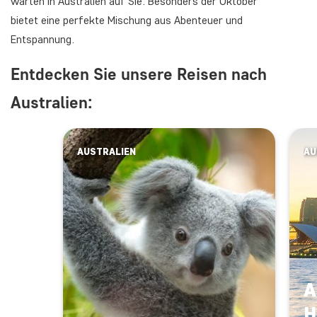
warten in Australien auf Sie. Besonders der Oktober
bietet eine perfekte Mischung aus Abenteuer und
Entspannung.
Entdecken Sie unsere Reisen nach
Australien:
AUSTRALIEN
AU
A
H