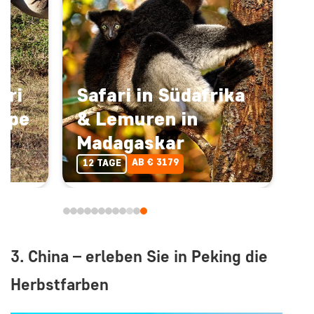
ari
Safari in Südafrika
Cape
& Lemuren in
Madagaskar
AB € 3179
12 TAGE
3. China – erleben Sie in Peking die
Herbstfarben