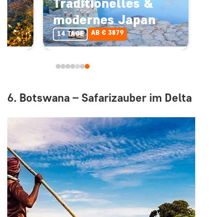
-
Traditionelles &
modernes Japan
AB € 3879
14 TAGE
6. Botswana – Safarizauber im Delta