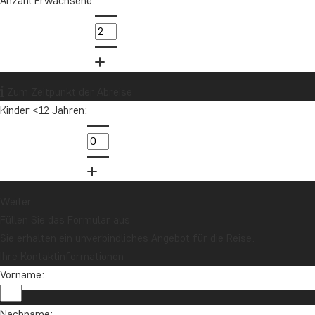
Anzahl Erwachsene:
Zum Zeitpunkt der Abreise
Kinder <12 Jahren:
Weiter
Füllen Sie das Formular aus
Sie erhalten ein unverbindliches Angebot für die Reise.
Ihre Kontaktinformationen
Vorname:
Im Oktober ist im Großteil Brasiliens Trockenzeit. Das
bedeutet, dass Sie die großartigen Sehenswürdigkeiten
Nachname: