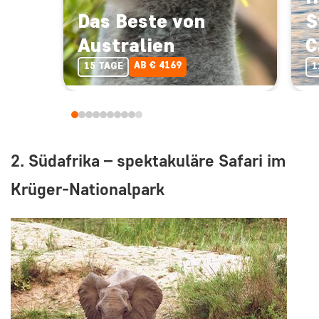
S
Das Beste von
C
Australien
AB € 4169
1
15 TAGE
2. Südafrika – spektakuläre Safari im
Krüger-Nationalpark