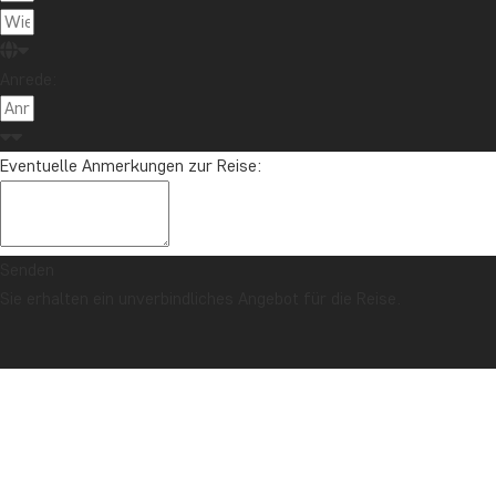
Anrede:
Eventuelle Anmerkungen zur Reise:
Senden
Sie erhalten ein unverbindliches Angebot für die Reise.
SICHERHEITSGARANTIE & PREISGARANTIE
Titelseite
Übernachtung
Singapur