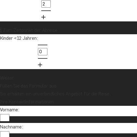
Zum Zeitpunkt der Abreise
Kinder <12 Jahren:
Weiter
Füllen Sie das Formular aus
Sie erhalten ein unverbindliches Angebot für die Reise.
Ihre Kontaktinformationen
Vorname:
Nachname: