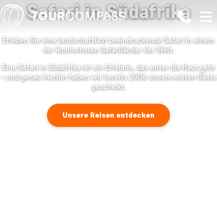
Safari in Südafrika
Erleben Sie eine landschaftlich beeindruckende Safari in einem
der ikonischsten Safariländer der Welt.
Eine Safari in Südafrika ist ein Erlebnis, das unter die Haut geht
– und genau hierhin haben wir bereits 2006 unsere ersten Gäste
geschickt.
Unsere Reisen entdecken