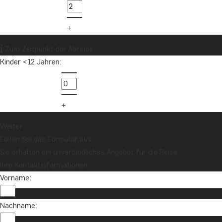
Zum Zeitpunkt der Abreise
Kinder <12 Jahren:
Weiter
Füllen Sie das Formular aus
Sie erhalten ein unverbindliches Angebot für die Reise.
Ihre Kontaktinformationen
Vorname:
Nachname: