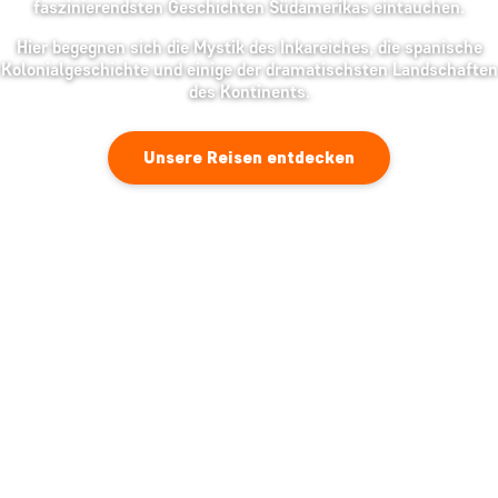
faszinierendsten Geschichten Südamerikas eintauchen.
Hier begegnen sich die Mystik des Inkareiches, die spanische
Kolonialgeschichte und einige der dramatischsten Landschaften
des Kontinents.
Unsere Reisen entdecken