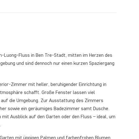
am-Luong-Fluss in Ben Tre-Stadt, mitten im Herzen des
mgebung und sind dennoch nur einen kurzen Spaziergang
rior-Zimmer mit heller, beruhigender Einrichtung in
tmosphäre schafft. Große Fenster lassen viel
ck auf die Umgebung. Zur Ausstattung des Zimmers
her sowie ein geräumiges Badezimmer samt Dusche.
n mit Ausblick auf den Garten oder den Fluss – ideal, um
.
 Garten mit üppigen Palmen und farbenfrohen Blumen