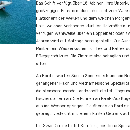
Das Schiff verfügt über 18 Kabinen. Ihre Unterku
großzügigen Fenstern, die sich direkt zum Wass
Plätschern der Wellen und dem weichen Morgenlic
Holz, weichen Vorhängen, dunklen Holzmöbeln un
verfügen wahlweise über ein Doppelbett oder zwei
Jahren wird auf Anfrage bereitgestellt. Zur Au
Minibar, ein Wasserkocher für Tee und Kaffee s
Pflegeprodukten. Die Zimmer sind behaglich und 
offen.
An Bord erwarten Sie ein Sonnendeck und ein Res
gefangener Fisch und vietnamesische Spezialitä
die atemberaubende Landschaft gleitet. Tagsübe
Fischerdörfern an. Sie können an Kajak-Ausflüg
aus ins Wasser springen. Die Abende an Bord si
geprägt, vielleicht mit einem kühlen Getränk au
Die Swan Cruise bietet Komfort, köstliche Spei