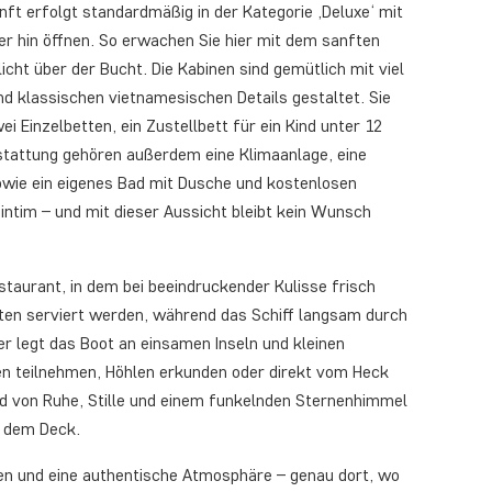
nft erfolgt standardmäßig in der Kategorie ‚Deluxe‘ mit
er hin öffnen. So erwachen Sie hier mit dem sanften
ht über der Bucht. Die Kabinen sind gemütlich mit viel
d klassischen vietnamesischen Details gestaltet. Sie
 Einzelbetten, ein Zustellbett für ein Kind unter 12
sstattung gehören außerdem eine Klimaanlage, eine
owie ein eigenes Bad mit Dusche und kostenlosen
intim – und mit dieser Aussicht bleibt kein Wunsch
taurant, in dem bei beeindruckender Kulisse frisch
ten serviert werden, während das Schiff langsam durch
r legt das Boot an einsamen Inseln und kleinen
en teilnehmen, Höhlen erkunden oder direkt vom Heck
nd von Ruhe, Stille und einem funkelnden Sternenhimmel
f dem Deck.
sen und eine authentische Atmosphäre – genau dort, wo