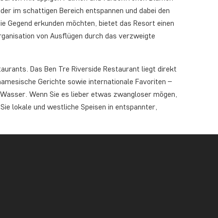
der im schattigen Bereich entspannen und dabei den
die Gegend erkunden möchten, bietet das Resort einen
 Organisation von Ausflügen durch das verzweigte
urants. Das Ben Tre Riverside Restaurant liegt direkt
namesische Gerichte sowie internationale Favoriten –
as Wasser. Wenn Sie es lieber etwas zwangloser mögen,
 Sie lokale und westliche Speisen in entspannter,
ahl für alle, die das grüne Mekong-Delta und dessen
e auf erholsamen Schlaf oder die ideale Lage zwischen