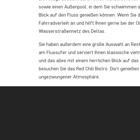
sowie einen Außenpool, in dem Sie schwimmen o
Blick auf den Fluss genießen können. Wenn Sie 
Fahrradverleih an und hilft Ihnen gerne bei der
Wasserstraßennetz des Deltas.
Sie haben außerdem eine große Auswahl an Resta
am Flussufer und serviert Ihnen klassische viet
und das alles mit einem herrlichen Blick auf d
besuchen Sie das Red Chili Bistro. Dort genießen
ungezwungener Atmosphäre.
Das Ben Tre Riverside Resort ist die perfekte W
entspanntes Lebensgefühl erleben möchten, ohn
Stadt und Fluss verzichten zu müssen.
Cai Be
Mekong Lodge