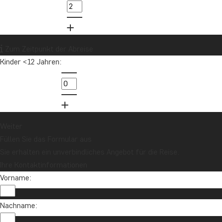
Zum Zeitpunkt der Abreise
Kinder <12 Jahren:
Weiter
Füllen Sie das Formular aus
Sie erhalten ein unverbindliches Angebot für die Reise.
Ihre Kontaktinformationen
Vorname:
Nachname: