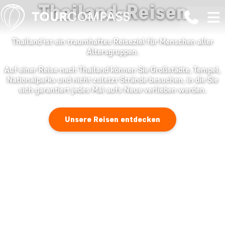
Thailand-Reisen
Thailand ist ein traumhaftes Reiseziel für Menschen aller
Altersgruppen.
Auf einer Reise nach Thailand können Sie Großstädte, Tempel,
Nationalparks und nicht zuletzt Strände besuchen, in die Sie
sich garantiert jedes Mal aufs Neue verlieben werden.
Unsere Reisen entdecken