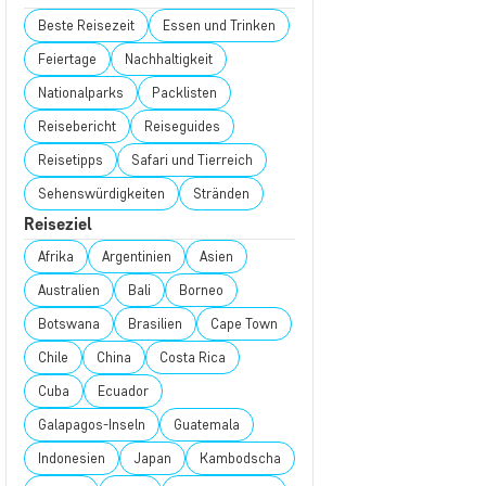
Beste Reisezeit
Essen und Trinken
Feiertage
Nachhaltigkeit
Nationalparks
Packlisten
Reisebericht
Reiseguides
Reisetipps
Safari und Tierreich
Sehenswürdigkeiten
Stränden
Reiseziel
Afrika
Argentinien
Asien
Australien
Bali
Borneo
Botswana
Brasilien
Cape Town
Chile
China
Costa Rica
Cuba
Ecuador
Galapagos-Inseln
Guatemala
Indonesien
Japan
Kambodscha