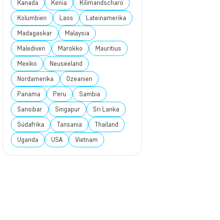
Kanada
Kenia
Kilimandscharo
Kolumbien
Laos
Lateinamerika
Madagaskar
Malaysia
Malediven
Marokko
Mauritius
Mexiko
Neuseeland
Nordamerika
Ozeanien
Panama
Peru
Sambia
Sansibar
Singapur
Sri Lanka
Südafrika
Tansania
Thailand
Uganda
USA
Vietnam