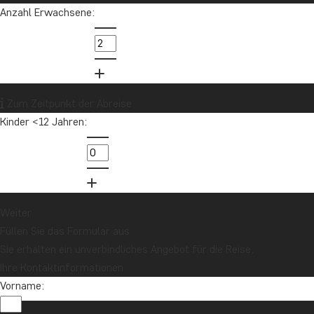
Anzahl Erwachsene:
Zum Zeitpunkt der Abreise
Kinder <12 Jahren:
Weiter
Füllen Sie das Formular aus
Sie erhalten ein unverbindliches Angebot für die Reise.
Ihre Kontaktinformationen
Vorname: