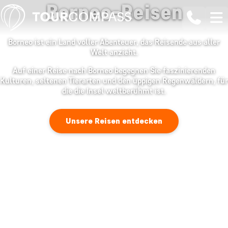
Borneo-Reisen
Borneo ist ein Land voller Abenteuer, das Reisende aus aller
Welt anzieht.
Auf einer Reise nach Borneo begegnen Sie faszinierenden
Kulturen, seltenen Tierarten und den üppigen Regenwäldern, für
die die Insel weltberühmt ist.
Unsere Reisen entdecken