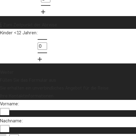
Zum Zeitpunkt der Abreise
Kinder <12 Jahren:
Weiter
Füllen Sie das Formular aus
Sie erhalten ein unverbindliches Angebot für die Reise.
Ihre Kontaktinformationen
Vorname:
Nachname: