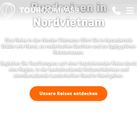
Rundreisen in
Nordvietnam
Eine Reise in den Norden Vietnams führt Sie in bezaubernde
Städte wie Hanoi, zu malerischen Buchten und zu üppig grünen
Reisterrassen.
Begleiten Sie TourCompass auf einer faszinierenden Reise durch
eine Region, in der beeindruckende Kulturerlebnisse und
atemberaubende Landschaften Hand in Hand gehen.
Unsere Reisen entdecken