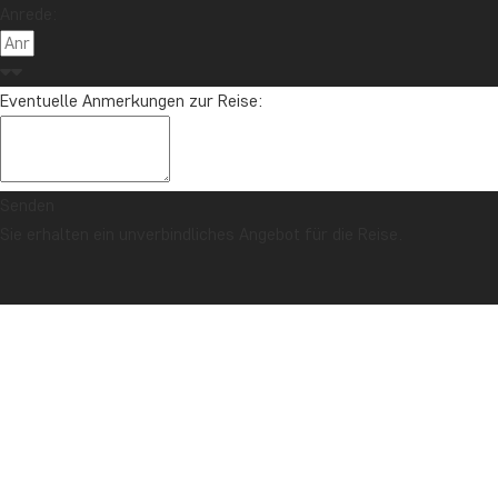
Anrede:
Eventuelle Anmerkungen zur Reise:
Senden
Sie erhalten ein unverbindliches Angebot für die Reise.
SICHERHEITSGARANTIE & PREISGARANTIE
Titelseite
Rundreisen in Nordvietnam
Entdecken Sie unsere Rundreisen
in den Norden Vietnams: