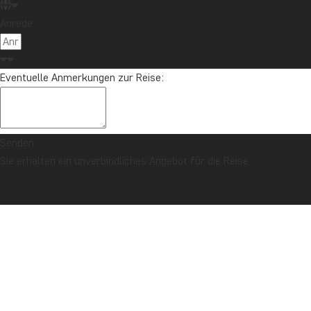
Anrede:
Eventuelle Anmerkungen zur Reise:
Senden
Sie erhalten ein unverbindliches Angebot für die Reise.
SICHERHEITSGARANTIE & PREISGARANTIE
Titelseite
Vietnam
Hanoi, Lan Ha-Bucht & Zentralvietnam
BESCHREIBUNG
FOTOS
TAGESPROGRAMM
KOMBINERBAR MIT