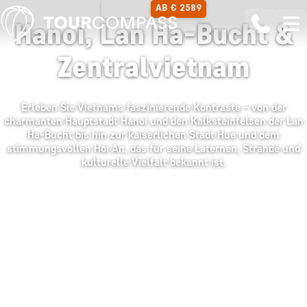
AB € 2589
12 TAGE
Hanoi, Lan Ha-Bucht &
Zentralvietnam
Erleben Sie Vietnams faszinierende Kontraste – von der
charmanten Hauptstadt Hanoi und den Kalksteinfelsen der Lan
Ha-Bucht bis hin zur kaiserlichen Stadt Hué und dem
stimmungsvollen Hoi An, das für seine Laternen, Strände und
kulturelle Vielfalt bekannt ist.