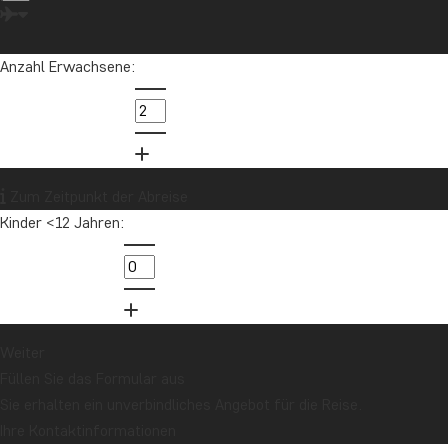
Anzahl Erwachsene:
Zum Zeitpunkt der Abreise
Kinder <12 Jahren:
Weiter
Füllen Sie das Formular aus
Sie erhalten ein unverbindliches Angebot für die Reise.
Ihre Kontaktinformationen