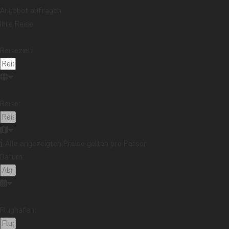
Angebot anfragen
Ihre Reise
Reiseziel:
Reise:
Alle angezeigten Preise gelten pro Person
Datum:
Flughafen: