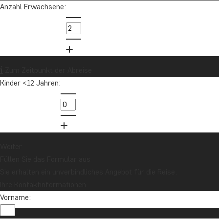
Anzahl Erwachsene:
Zum Zeitpunkt der Abreise
Kinder <12 Jahren:
Weiter
Füllen Sie das Formular aus
Sie erhalten ein unverbindliches Angebot für die Reise.
Ihre Kontaktinformationen
Vorname: