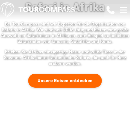
Safari in Afrika
Bei TourCompass sind wir Experten für die Organisation von
Safaris in Afrika. Wir sind seit 2006 tätig und bieten eine große
Auswahl an Safarireisen in Afrika an, zum Beispiel zu beliebten
Safarizielen wie Tansania, Südafrika und Kenia.
Erleben Sie Afrikas einzigartige Natur und wilde Tiere in der
Savanne. Afrika bietet fantastische Safaris, die auch Ihr Herz
erobern werden.
Unsere Reisen entdecken