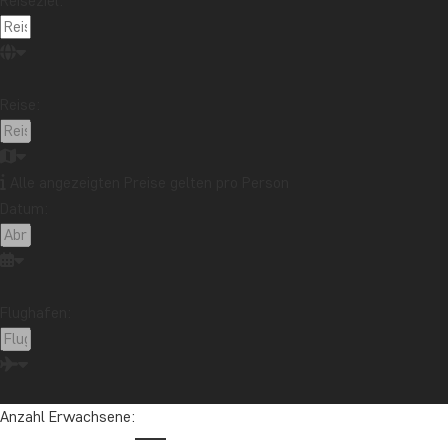
Reiseziel:
Reise:
Alle angezeigten Preise gelten pro Person
Datum:
Flughafen:
Laden Sie
hier
unsere kostenlose PDF-Packliste herunter.
Sie können diese Packliste dazu verwenden, Kleidung und Ausrüs
packen.
Anzahl Erwachsene:
Unsere Reiseziele sind unterschiedlich. Daher können auch die E