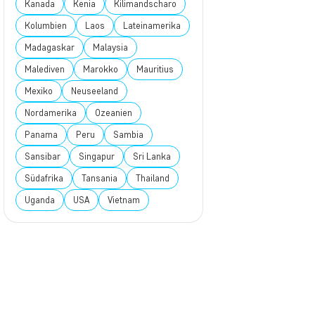
Kanada
Kenia
Kilimandscharo
Kolumbien
Laos
Lateinamerika
Madagaskar
Malaysia
Malediven
Marokko
Mauritius
Mexiko
Neuseeland
Nordamerika
Ozeanien
Panama
Peru
Sambia
Sansibar
Singapur
Sri Lanka
Südafrika
Tansania
Thailand
Uganda
USA
Vietnam