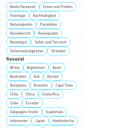
Beste Reisezeit
Essen und Trinken
Feiertage
Nachhaltigkeit
Nationalparks
Packlisten
Reisebericht
Reiseguides
Reisetipps
Safari und Tierreich
Sehenswürdigkeiten
Stränden
Reiseziel
Afrika
Argentinien
Asien
Australien
Bali
Borneo
Botswana
Brasilien
Cape Town
Chile
China
Costa Rica
Cuba
Ecuador
Galapagos-Inseln
Guatemala
Indonesien
Japan
Kambodscha