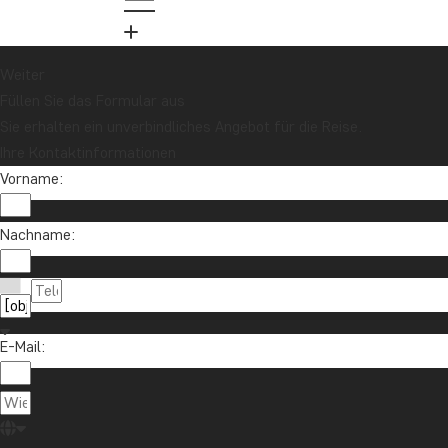
Melden Sie sich für unseren Newsletter an
und nehmen Sie an der Verlosung für eine
Reisegutschrift im Wert von 1.000 € teil!
Weiter
Füllen Sie das Formular aus
Sie erhalten ein unverbindliches Angebot für die Reise.
Jetzt anmelden
Ihre Kontaktinformationen
Vorname:
Nachname:
E-Mail:
Kontaktieren Sie uns
04193 809 4515
Über TourCompass
info@tourcompass.de