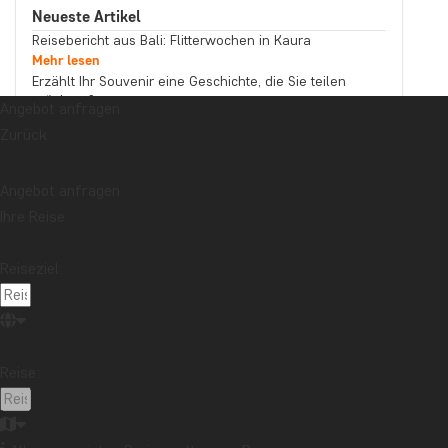
Neueste Artikel
Reisebericht aus Bali: Flitterwochen in Kaura
Mehr lesen
Erzählt Ihr Souvenir eine Geschichte, die Sie teilen
möchten?
Angebot anfragen
Mehr lesen
Zurück
Reisebericht aus Malaysia: Bootstour auf dem
Kinabatangan-Fluss im Norden Borneos
Mehr lesen
Angebot anfragen
Thema
Ihre Reise
Beste Reisezeit
Essen und Trinken
Feiertage
Nachhaltigkeit
Nationalparks
Packlisten
Reiseziel:
Reisebericht
Reiseguides
Reisetipps
Safari und Tierreich
Sehenswürdigkeiten
Stränden
Reise:
Reiseziel
Afrika
Argentinien
Asien
Australien
Bali
Borneo
Botswana
Brasilien
Cape Town