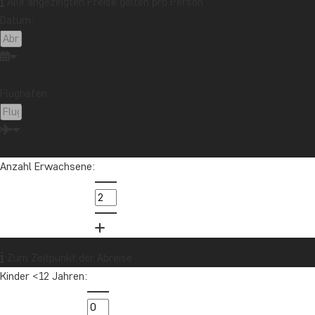
Alle angezeigten Preise gelten pro Person
Datum:
Chile
China
Costa Rica
Cuba
Ecuador
Galapagos-Inseln
Guatemala
Indonesien
Japan
Kambodscha
Kanada
Kenia
Kilimandscharo
Kolumbien
Laos
Flughafen:
Lateinamerika
Madagaskar
Malaysia
Malediven
Marokko
Mauritius
Mexiko
Neuseeland
Nordamerika
Ozeanien
Panama
Anzahl Erwachsene:
Peru
Sambia
Sansibar
Singapur
Sri Lanka
Südafrika
Tansania
Thailand
Uganda
USA
Vietnam
Zum Zeitpunkt der Abreise
Kinder <12 Jahren:
Möchten Sie Reiseinspirationen und
Neuigkeiten erhalten?