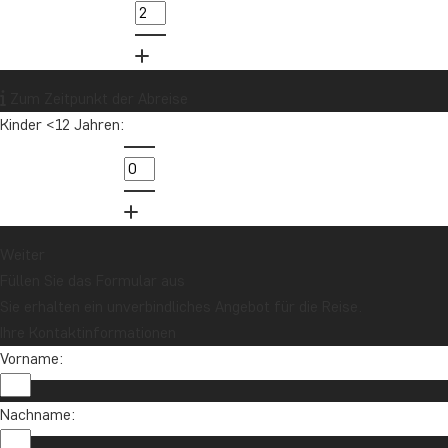
Zum Zeitpunkt der Abreise
Kinder <12 Jahren:
Weiter
Füllen Sie das Formular aus
Sie erhalten ein unverbindliches Angebot für die Reise.
Ihre Kontaktinformationen
Vorname:
Nachname: