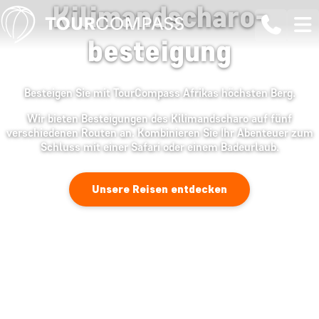
Kilimandscharo-
besteigung
Besteigen Sie mit TourCompass Afrikas höchsten Berg.
Wir bieten Besteigungen des Kilimandscharo auf fünf
verschiedenen Routen an. Kombinieren Sie Ihr Abenteuer zum
Schluss mit einer Safari oder einem Badeurlaub.
Unsere Reisen entdecken