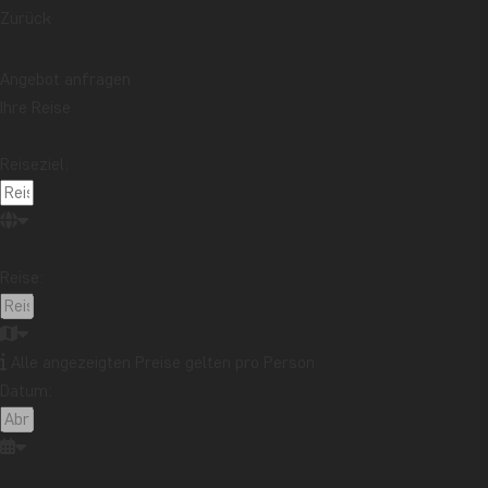
Zurück
Angebot anfragen
Ihre Reise
Reiseziel:
Reise:
Alle angezeigten Preise gelten pro Person
Datum: