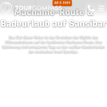
AB € 3589
16 TAGE
Machame-Route &
Badeurlaub auf Sansibar
Das Ziel dieser Reise ist das Erreichen des Gipfels des
Kilimandscharos auf der berühmten Machame-Route. Ihre
Belohnung sind entspannte Tage an den weißen Sandstränden
der exotischen Insel Sansibar.