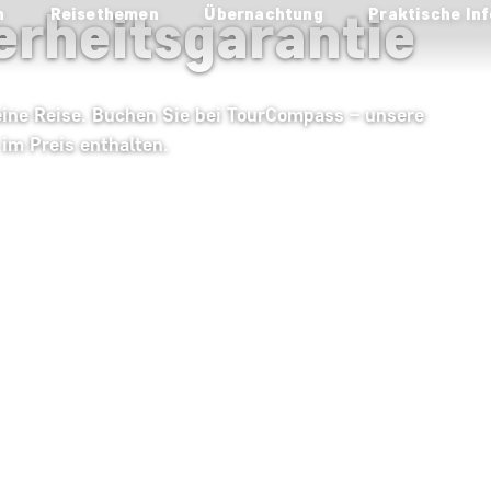
erheitsgarantie
n
Reisethemen
Übernachtung
Praktische Inf
 eine Reise. Buchen Sie bei TourCompass – unsere
 im Preis enthalten.