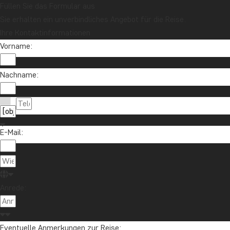
Füllen Sie das Formular aus
Sie erhalten ein unverbindliches Angebot für die Reise.
Ihre Kontaktinformationen
Vorname:
Nachname:
Möchten Sie Reiseinspirationen und Neuigkeiten 
Melden Sie sich für unseren Newsletter an und nehmen Sie an d
E-Mail:
Über TourC
Anrede:
TourCompas
04193 809 4515
Gartenstraße
info@tourcompass.de
Eventuelle Anmerkungen zur Reise: