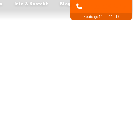
o
Info & Kontakt
Blog
04193 809 4515
Heute geöffnet 10 - 16