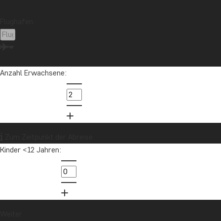
Das Umbuchen auf eine neue Reise oder ein neues Abrei
Flughafen:
der ursprüngliche Preis, muss von Ihnen allerdings di
Wenn Sie zusätzliche Zuschläge für ein Upgrade vom S
nicht auf eine neue Buchung übertragen werden.
Anzahl Erwachsene:
Ihre Reise ist sowohl vor als auch während
Wir sind ein finanzstarkes und gut geführtes Reisebür
Sicherheitsgarantie.
Ihre Reise fällt unter das Pauschalreisegesetz. All u
Zum Zeitpunkt der Abreise
Kinder <12 Jahren:
Träumen, planen und freuen Sie sich auf Ih
Unsere erfahrenen Reiseexperten freuen sich darauf, 
Sie können unser jederzeit unter der Telefonnummer 
Weiter