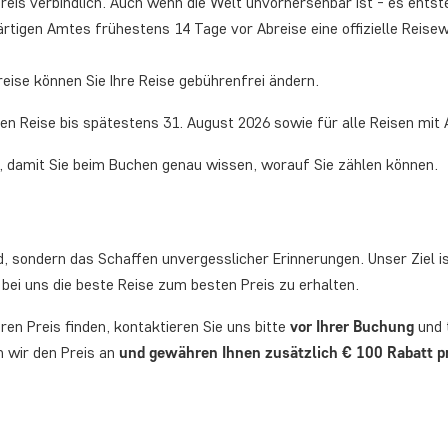
 Preis verbindlich. Auch wenn die Welt unvorhersehbar ist - es ents
rtigen Amtes frühestens 14 Tage vor Abreise eine offizielle Reisew
reise können Sie Ihre Reise gebührenfrei ändern.
uen Reise bis spätestens 31. August 2026 sowie für alle Reisen mit 
e, damit Sie beim Buchen genau wissen, worauf Sie zählen können.
nd, sondern das Schaffen unvergesslicher Erinnerungen. Unser Ziel 
, bei uns die beste Reise zum besten Preis zu erhalten.
ren Preis finden, kontaktieren Sie uns bitte
vor Ihrer Buchung
und 
n wir den Preis an
und gewähren Ihnen zusätzlich € 100 Rabatt p