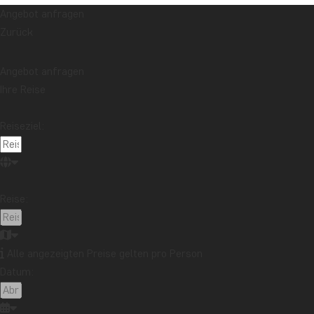
Angebot anfragen
Sobald Sie gebucht haben, können Sie sich entspannt z
Zurück
unerwarteten Rechnungen für z. B. Flugtreibstoff ode
unseren praktischen Informationen deutlich drauf hin
Angebot anfragen
Volle Rückerstattung der Reise
Ihre Reise
Wir bezahlen den gesamten Betrag für Ihre Reise zurüc
Reiseziel:
veröffentlicht hat.
Kostenlose Änderung Ihrer Reise bis zu 60 
Reise:
Inkl. kostenloser Änderung können Sie gratis und einf
Ihre Reise auf ein neues Abreisedatum verleg
Auf eine andere Reise und ein neues Abreis
Alle angezeigten Preise gelten pro Person
Reisen in fünf verschiedenen Kontinenten u
Datum:
Sie können z. B. eine Reise mit Abreise am 20. Nove