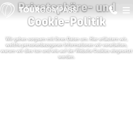
Privatsphäre- und
Cookie-Politik
Wir gehen sorgsam mit Ihren Daten um. Hier erläutern wir,
welche personenbezogenen Informationen wir verarbeiten,
warum wir dies tun und wie auf der Website Cookies eingesetzt
werden.