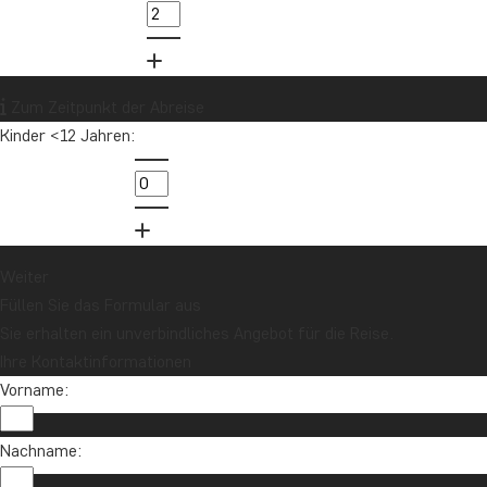
Zum Zeitpunkt der Abreise
Kinder <12 Jahren:
Weiter
Füllen Sie das Formular aus
Sie erhalten ein unverbindliches Angebot für die Reise.
Ihre Kontaktinformationen
Vorname:
Nachname: