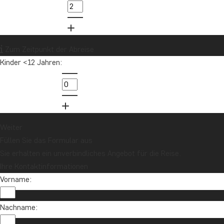
Zum Zeitpunkt der Abreise
Kinder <12 Jahren:
Weiter
Füllen Sie das Formular aus
Sie erhalten ein unverbindliches Angebot für die Reise.
Ihre Kontaktinformationen
Vorname:
Nachname: