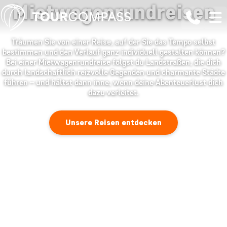
Mietwagenrundreisen
Träumen Sie von einer Reise, auf der Sie das Tempo selbst
bestimmen und den Verlauf ganz individuell gestalten können?
Bei einer Mietwagenrundreise folgst du Landstraßen, die dich
durch landschaftlich reizvolle Gegenden und charmante Städte
führen – und hältst dann inne, wenn deine Abenteuerlust dich
dazu verleitet.
Unsere Reisen entdecken