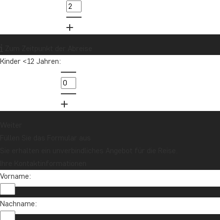
Zum Zeitpunkt der Abreise
Kinder <12 Jahren:
Weiter
Füllen Sie das Formular aus
Sie erhalten ein unverbindliches Angebot für die Reise.
Ihre Kontaktinformationen
Vorname:
Nachname: