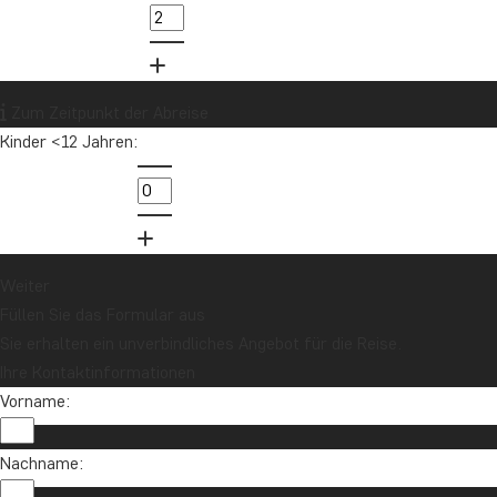
Zum Zeitpunkt der Abreise
Kinder <12 Jahren:
Weiter
Füllen Sie das Formular aus
Sie erhalten ein unverbindliches Angebot für die Reise.
Ihre Kontaktinformationen
Vorname:
Nachname: