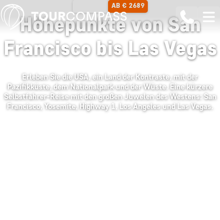
AB € 2689
14 TAGE
Höhepunkte von San
Francisco bis Las Vegas
Erleben Sie die USA, ein Land der Kontraste, mit der
Pazifikküste, dem Nationalpark und der Wüste. Eine kürzere
Selbstfahrer-Reise mit den großen Juwelen des Westens: San
Francisco, Yosemite, Highway 1, Los Angeles und Las Vegas.