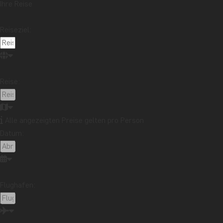
Ihre Reise
Reiseziel:
Reise:
Alle angezeigten Preise gelten pro Person
Datum:
Flughafen: