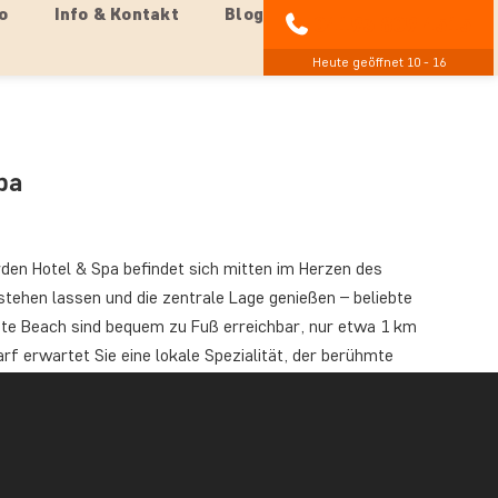
o
Info & Kontakt
Blog
04193 809 4515
Heute geöffnet 10 - 16
pa
den Hotel & Spa befindet sich mitten im Herzen des
tehen lassen und die zentrale Lage genießen – beliebte
nte Beach sind bequem zu Fuß erreichbar, nur etwa 1 km
rf erwartet Sie eine lokale Spezialität, der berühmte
 zahlreichen, verlockenden Dessertläden verwöhnen. Hier
touren. Besuchen Sie Monterey zwischen Mitte Mai und
Shuttle-Service der Stadt zu Old Fisherman’s Wharf zur
ß die berühmte Cannery Row, die 2,3 km vom Hotel