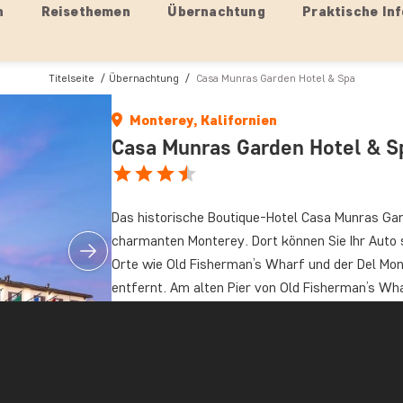
n
Reisethemen
Übernachtung
Praktische Inf
Titelseite
Übernachtung
Casa Munras Garden Hotel & Spa
Monterey, Kalifornien
Casa Munras Garden Hotel & S
Das historische Boutique-Hotel Casa Munras Gar
charmanten Monterey. Dort können Sie Ihr Auto s
Orte wie Old Fisherman’s Wharf und der Del Mo
entfernt. Am alten Pier von Old Fisherman’s Wha
„Shrimp Dog“, oder lassen Sie sich in einem der
starten außerdem die meisten Walbeobachtungs
dem 1. September, steht Ihnen ein kostenloser 
Verfügung. Alternativ erreichen Sie auch zu Fu