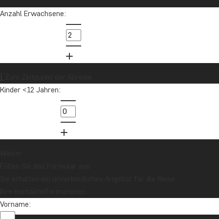
Anzahl Erwachsene:
Zum Zeitpunkt der Abreise
Nordamerika
Kinder <12 Jahren:
Weiter
Füllen Sie das Formular aus
Sie erhalten ein unverbindliches Angebot für die Reise.
Ihre Kontaktinformationen
Vorname: