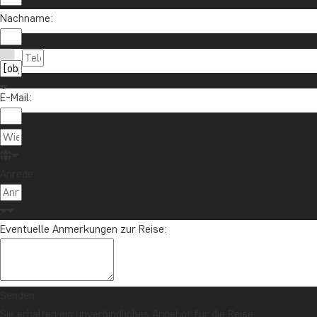
Nachname:
Möchten Sie Reiseinspirationen und Neuigkeiten 
Melden Sie sich für unseren Newsletter an und nehmen Sie an d
E-Mail:
Über TourC
Anrede:
TourCompas
04193 809 4515
Gartenstraße
info@tourcompass.de
Eventuelle Anmerkungen zur Reise:
DE-24558 Hen
Mo.-Do.: 10-16 | Fr.: 10-14
St-Nr.: 11 29
Deutschland
Senden
Sie erhalten ein unverbindliches Angebot für die Reise.