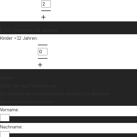
Zum Zeitpunkt der Abreise
Kinder <12 Jahren:
Weiter
Füllen Sie das Formular aus
Sie erhalten ein unverbindliches Angebot für die Reise.
Ihre Kontaktinformationen
Vorname:
Nachname: