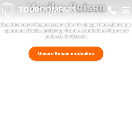
Mexiko-Reisen
Eine Reise nach Mexiko vereint alles für das perfekte Abenteuer:
spannende Städte, großartige Ruinen, wunderbare Natur und
puderweiße Strände.
Unsere Reisen entdecken