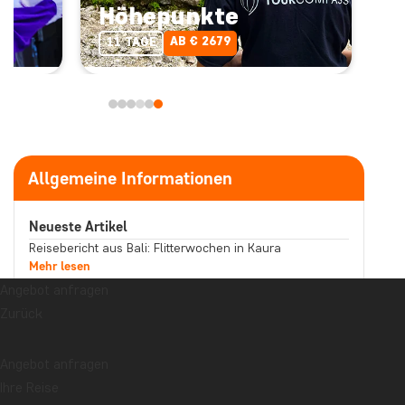
Höhepunkte
AB € 2679
11 TAGE
Allgemeine Informationen
Neueste Artikel
Reisebericht aus Bali: Flitterwochen in Kaura
Mehr lesen
Erzählt Ihr Souvenir eine Geschichte, die Sie teilen
Angebot anfragen
möchten?
Zurück
Mehr lesen
Reisebericht aus Malaysia: Bootstour auf dem
Kinabatangan-Fluss im Norden Borneos
Angebot anfragen
Mehr lesen
Ihre Reise
Thema