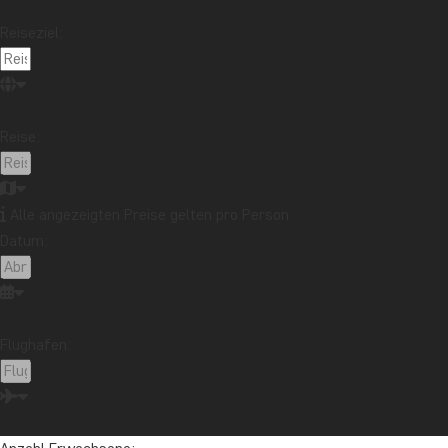
Beste Reisezeit
Essen und Trinken
Feiertage
Reiseziel:
Nachhaltigkeit
Nationalparks
Packlisten
Reisebericht
Reiseguides
Reisetipps
Safari und Tierreich
Sehenswürdigkeiten
Reise:
Stränden
Reiseziel
Afrika
Argentinien
Asien
Australien
Bali
Alle angezeigten Preise gelten pro Person
Borneo
Botswana
Brasilien
Cape Town
Datum:
Chile
China
Costa Rica
Cuba
Ecuador
Galapagos-Inseln
Guatemala
Indonesien
Japan
Kambodscha
Kanada
Kenia
Flughafen:
Kilimandscharo
Kolumbien
Laos
Lateinamerika
Madagaskar
Malaysia
Malediven
Marokko
Mauritius
Mexiko