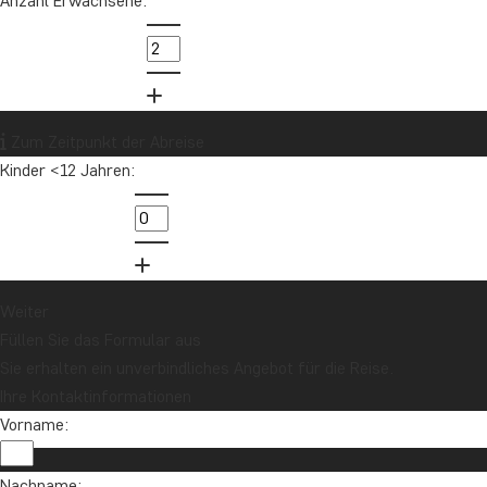
Anzahl Erwachsene:
Neuseeland
Nordamerika
Ozeanien
Panama
Peru
Sambia
Sansibar
Singapur
Sri Lanka
Südafrika
Tansania
Thailand
Uganda
USA
Vietnam
Zum Zeitpunkt der Abreise
Kinder <12 Jahren:
Möchten Sie Reiseinspirationen und
Neuigkeiten erhalten?
Melden Sie sich für unseren Newsletter an
und nehmen Sie an der Verlosung für eine
Weiter
Reisegutschrift im Wert von 1.000 € teil!
Füllen Sie das Formular aus
Sie erhalten ein unverbindliches Angebot für die Reise.
Jetzt anmelden
Ihre Kontaktinformationen
Vorname:
Nachname: