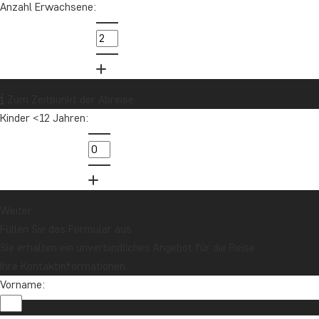
Anzahl Erwachsene:
Zum Zeitpunkt der Abreise
Kinder <12 Jahren:
Weiter
Füllen Sie das Formular aus
Sie erhalten ein unverbindliches Angebot für die Reise.
Ihre Kontaktinformationen
Vorname: