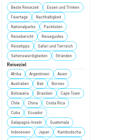
Beste Reisezeit
Essen und Trinken
Feiertage
Nachhaltigkeit
Nationalparks
Packlisten
Reisebericht
Reiseguides
Reisetipps
Safari und Tierreich
Sehenswürdigkeiten
Stränden
Reiseziel
Afrika
Argentinien
Asien
Australien
Bali
Borneo
Botswana
Brasilien
Cape Town
Chile
China
Costa Rica
Cuba
Ecuador
Galapagos-Inseln
Guatemala
Indonesien
Japan
Kambodscha