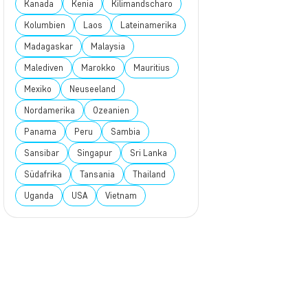
Kanada
Kenia
Kilimandscharo
Kolumbien
Laos
Lateinamerika
Madagaskar
Malaysia
Malediven
Marokko
Mauritius
Mexiko
Neuseeland
Nordamerika
Ozeanien
Panama
Peru
Sambia
Sansibar
Singapur
Sri Lanka
Südafrika
Tansania
Thailand
Uganda
USA
Vietnam