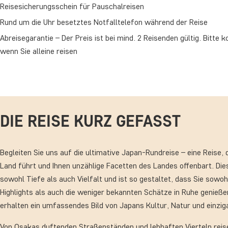
Reisesicherungsschein für Pauschalreisen
Rund um die Uhr besetztes Notfalltelefon während der Reise
Abreisegarantie – Der Preis ist bei mind. 2 Reisenden gültig. Bitte k
wenn Sie alleine reisen
DIE REISE KURZ GEFASST
Begleiten Sie uns auf die ultimative Japan-Rundreise – eine Reise, 
Land führt und Ihnen unzählige Facetten des Landes offenbart. Die
sowohl Tiefe als auch Vielfalt und ist so gestaltet, dass Sie sowoh
Highlights als auch die weniger bekannten Schätze in Ruhe genieße
erhalten ein umfassendes Bild von Japans Kultur, Natur und einzig
Von Osakas duftenden Straßenständen und lebhaften Vierteln reis