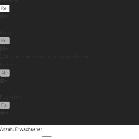
Reiseziel:
So v
Reise:
TAG 1
Alle angezeigten Preise gelten pro Person
Flüge vom gewählte
Datum:
TAG 2
Ankunft in Osaka
Flughafen:
TAG 3
Begrüßungstreffen in
Anzahl Erwachsene:
TAG 4
Zug von Osaka nach 