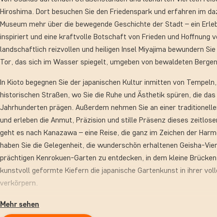
Hiroshima. Dort besuchen Sie den Friedenspark und erfahren im d
Museum mehr über die bewegende Geschichte der Stadt – ein Erleb
inspiriert und eine kraftvolle Botschaft von Frieden und Hoffnung v
landschaftlich reizvollen und heiligen Insel Miyajima bewundern Si
Tor, das sich im Wasser spiegelt, umgeben von bewaldeten Bergen
In Kioto begegnen Sie der japanischen Kultur inmitten von Tempeln
historischen Straßen, wo Sie die Ruhe und Ästhetik spüren, die das
Jahrhunderten prägen. Außerdem nehmen Sie an einer traditionelle
und erleben die Anmut, Präzision und stille Präsenz dieses zeitlose
geht es nach Kanazawa – eine Reise, die ganz im Zeichen der Harmo
haben Sie die Gelegenheit, die wunderschön erhaltenen Geisha-Vier
prächtigen Kenrokuen-Garten zu entdecken, in dem kleine Brücken
kunstvoll geformte Kiefern die japanische Gartenkunst in ihrer vo
verkörpern.
Danach führt Sie die Reise zum zum UNESCO-Welterbe erklärten 
Mehr sehen
traditionelle Häuser mit Reetdächern malerisch zwischen den japa