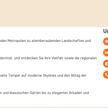
nd eine wohltuende
apanischen
weniger besuchte
rte von Steinstufen
U
ben angekommen
 Berge – ein
erenden Metropolen zu atemberaubenden Landschaften und
werden.
faszinierenden
dentität, und entdecken Sie ihre Vielfalt sowie die regionalen
eise in einer
nlichtern und
tealte Tempel auf moderne Skylines und den Alltag der
n und klassischen Gärten bis zu eleganten Arkaden und