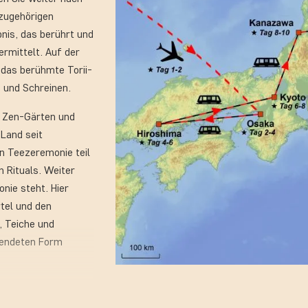
azugehörigen
nis, das berührt und
ermittelt. Auf der
e das berühmte Torii-
 und Schreinen.
, Zen-Gärten und
 Land seit
n Teezeremonie teil
n Rituals. Weiter
nie steht. Hier
tel und den
, Teiche und
llendeten Form
Shirakawa-go, wo
nischen Alpen und