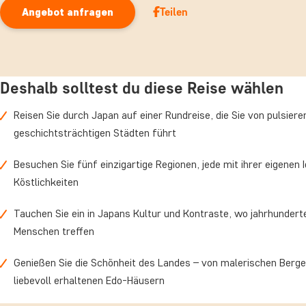
Teilen
Angebot anfragen
grünen Reisfeldern liegen. In Nagano erwarten Sie stille Tempel u
Ruhe, die einen reizvollen Kontrast zum geschäftigen Tempo der j
Großstädte bildet. Weiter nördlich, in Sendai, entdecken Sie eine 
Region des Landes. Von dort geht es nach Yamadera, wo Sie Hunde
Deshalb solltest du diese Reise wählen
durch mystische Zedernwälder zum Bergtempel hinaufführen. O
eröffnet sich Ihnen ein atemberaubender Blick über das Tal und die
Reisen Sie durch Japan auf einer Rundreise, die Sie von pulsi
Farbenspiel der Jahreszeiten, das Sie so schnell nicht vergessen 
geschichtsträchtigen Städten führt
Ihre Reise endet in Tokio, wo sich das moderne Japan in all seinen 
Besuchen Sie fünf einzigartige Regionen, jede mit ihrer eigenen I
Kontrasten zeigt. Hier vereinen sich die Eindrücke Ihrer gesamten R
Köstlichkeiten
Metropole, die ruhige Schreine und grüne Parks mit funkelnden Neo
futuristischer Architektur verbindet.
Tauchen Sie ein in Japans Kultur und Kontraste, wo jahrhunder
Menschen treffen
Genießen Sie die Schönheit des Landes – von malerischen Berge
liebevoll erhaltenen Edo-Häusern