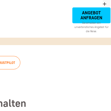
ANGEBOT
ANFRAGEN
Sie erhalten ein
unverbindliches Angebot für
die Reise.
RUSTPILOT
halten