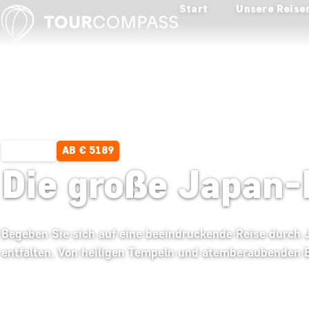
Start
Unsere Reise
AB € 5189
18 TAGE
Die große Japan-
Begeben Sie sich auf eine beeindruckende Reise durch J
entfalten. Von heiligen Tempeln und atemberaubenden B