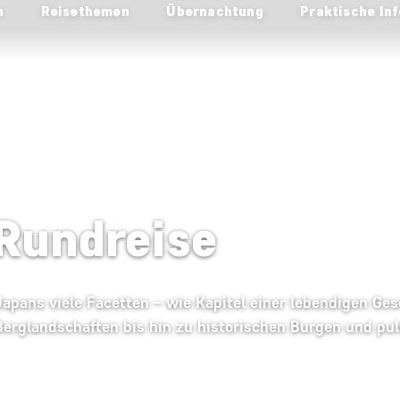
n
Reisethemen
Übernachtung
Praktische Inf
Rundreise
apans viele Facetten – wie Kapitel einer lebendigen Ges
erglandschaften bis hin zu historischen Burgen und pu