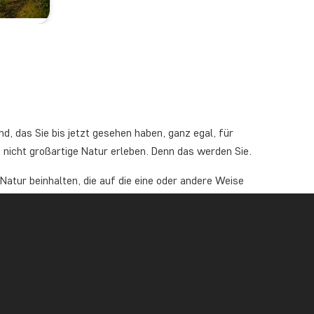
, das Sie bis jetzt gesehen haben, ganz egal, für
 nicht großartige Natur erleben. Denn das werden Sie.
Natur beinhalten, die auf die eine oder andere Weise
h für eine Reise zu entscheiden, bei der
Natur und
n kann. Die Erlebnisse, die uns einen Schauer über