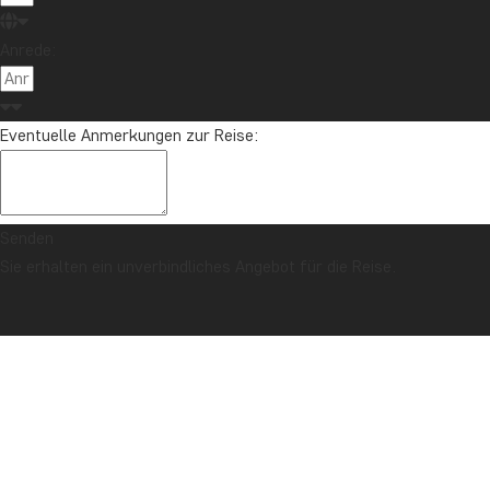
Anrede:
Eventuelle Anmerkungen zur Reise:
Senden
Sie erhalten ein unverbindliches Angebot für die Reise.
SICHERHEITSGARANTIE & PREISGARANTIE
Titelseite
Singapur
Entdecken Sie hier unsere Reisen
nach Singapur: