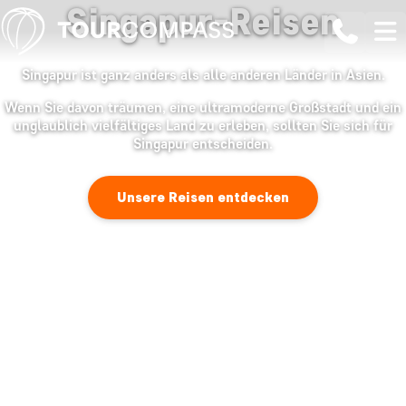
Singapur-Reisen
Singapur ist ganz anders als alle anderen Länder in Asien.
Wenn Sie davon träumen, eine ultramoderne Großstadt und ein
unglaublich vielfältiges Land zu erleben, sollten Sie sich für
Singapur entscheiden.
Unsere Reisen entdecken