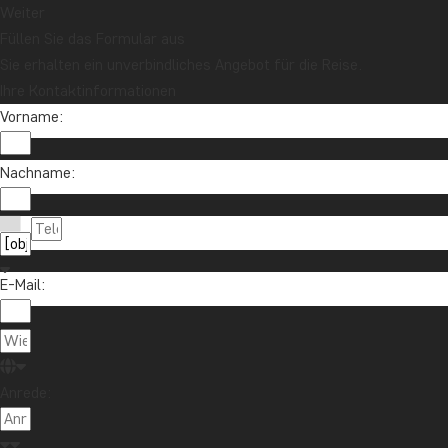
Weiter
Füllen Sie das Formular aus
Sie erhalten ein unverbindliches Angebot für die Reise.
Jetzt anmelden
Ihre Kontaktinformationen
Vorname:
Nachname:
E-Mail:
Kontaktieren Sie uns
04193 809 4515
Über TourCompass
info@tourcompass.de
Anrede:
TourCompass GmbH
Informationen
Mo.-Do.: 10-16 | Fr.: 10-14
Gartenstraße 2
Sicherheitsgarantie