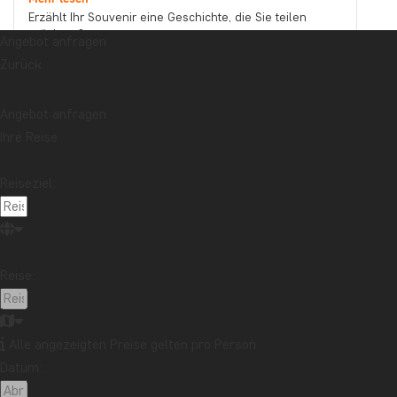
Erzählt Ihr Souvenir eine Geschichte, die Sie teilen
möchten?
Angebot anfragen
Mehr lesen
Zurück
Reisebericht aus Malaysia: Bootstour auf dem
Kinabatangan-Fluss im Norden Borneos
Mehr lesen
Angebot anfragen
Thema
Ihre Reise
Beste Reisezeit
Essen und Trinken
Feiertage
Nachhaltigkeit
Nationalparks
Packlisten
Reiseziel:
Reisebericht
Reiseguides
Reisetipps
Safari und Tierreich
Sehenswürdigkeiten
Stränden
Reise:
Reiseziel
Afrika
Argentinien
Asien
Australien
Bali
Borneo
Botswana
Brasilien
Cape Town
Alle angezeigten Preise gelten pro Person
Datum:
Chile
China
Costa Rica
Cuba
Ecuador
Galapagos-Inseln
Guatemala
Indonesien