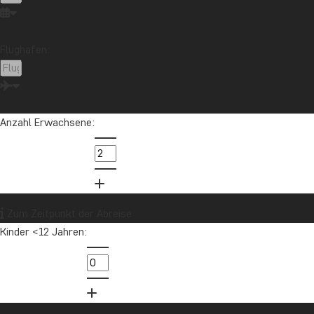
Japan
Kambodscha
Kanada
Kenia
Kilimandscharo
Kolumbien
Laos
Flughafen:
Lateinamerika
Madagaskar
Malaysia
Malediven
Marokko
Mauritius
Mexiko
Neuseeland
Nordamerika
Ozeanien
Panama
Anzahl Erwachsene:
Peru
Sambia
Sansibar
Singapur
Sri Lanka
Südafrika
Tansania
Thailand
Uganda
USA
Vietnam
Zum Zeitpunkt der Abreise
Kinder <12 Jahren:
Möchten Sie Reiseinspirationen und
Neuigkeiten erhalten?
Melden Sie sich für unseren Newsletter an
und nehmen Sie an der Verlosung für eine
Reisegutschrift im Wert von 1.000 € teil!