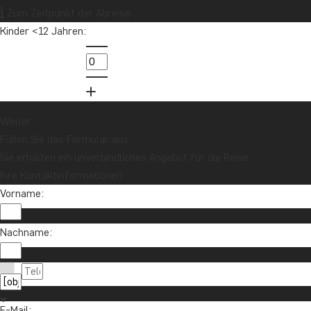
Zum Zeitpunkt der Abreise
Kinder <12 Jahren:
Weiter
Füllen Sie das Formular aus
Sie erhalten ein unverbindliches Angebot für die Reise.
Ihre Kontaktinformationen
Vorname:
Nachname:
E-Mail: