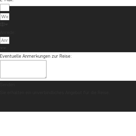
Anrede:
Eventuelle Anmerkungen zur Reise:
Senden
Sie erhalten ein unverbindliches Angebot für die Reise.
SICHERHEITSGARANTIE & PREISGARANTIE
Titelseite
Nachrichten & Reiseartikel