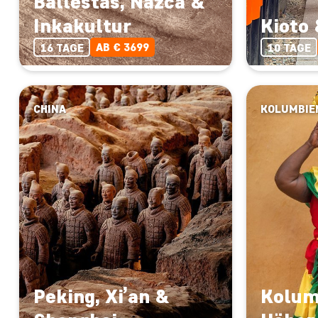
Ballestas, Nazca &
Inkakultur
Kioto 
AB € 3699
16 TAGE
10 TAGE
CHINA
KOLUMBIE
Peking, Xi’an &
Kolum