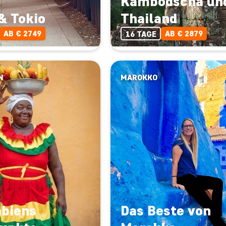
Kambodscha un
& Tokio
Thailand
AB € 2749
AB € 2879
16 TAGE
N
MAROKKO
biens
Das Beste von