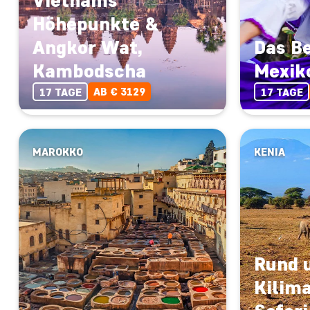
Höhepunkte &
Angkor Wat,
Das B
Kambodscha
Mexik
AB € 3129
17 TAGE
17 TAGE
MAROKKO
KENIA
Rund 
Kilim