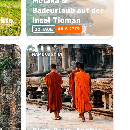
Melaka &
Badeurlaub auf der
nkte
Insel Tioman
AB € 2779
12 TAGE
KAMBODSCHA