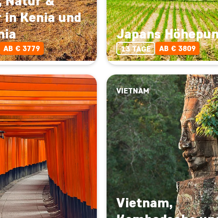
, Natur &
 in Kenia und
nia
Japans Höhepu
AB € 3779
AB € 3809
13 TAGE
VIETNAM
Vietnam,