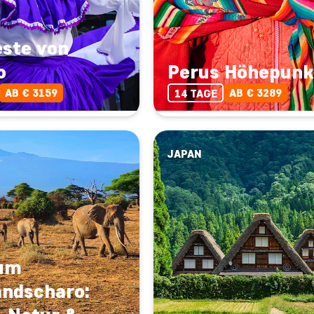
este von
o
Perus Höhepunk
AB € 3159
AB € 3289
14 TAGE
JAPAN
um
andscharo: