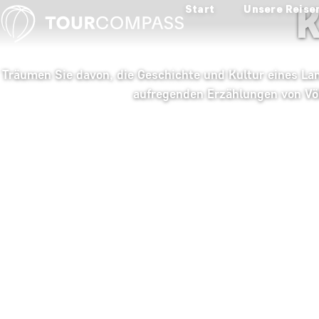
K
Start
Unsere Reise
Träumen Sie davon, die Geschichte und Kultur eines La
aufregenden Erzählungen von Völk