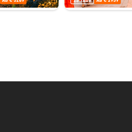
AB € 5189
AB € 2939
13 TAGE