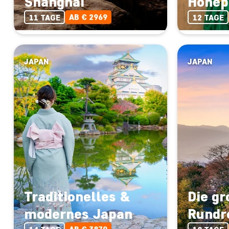
Shanghai
Höhep
AB € 2969
11 TAGE
12 TAGE
JAPAN
JAPAN
Traditionelles &
Die g
modernes Japan
Rundr