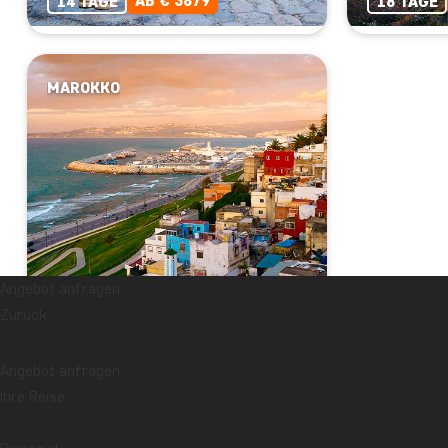
AB € 3879
14 TAGE
18 TAGE
MAROKKO
Angebot anfragen
Zurück
Marokko mit dem
Angebot anfragen
Zug
Ihre Reise
AB € 2399
9 TAGE