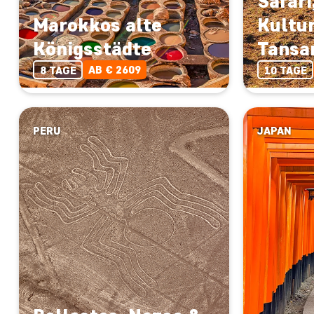
Safari
Marokkos alte
Kultur
Königsstädte
Tansa
AB € 2609
8 TAGE
10 TAGE
PERU
JAPAN