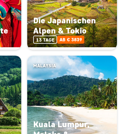
Die Japanischen
te
Alpen & Tokio
AB € 3839
13 TAGE
MALAYSIA
Kuala Lumpur,