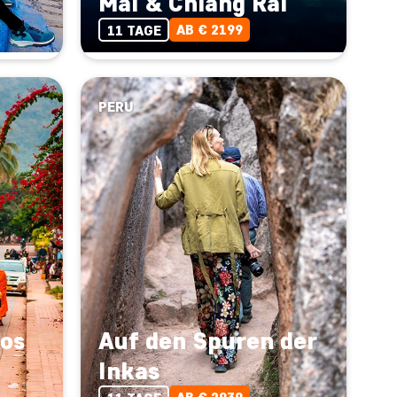
Mai & Chiang Rai
AB € 2199
11 TAGE
PERU
os
Auf den Spuren der
Inkas