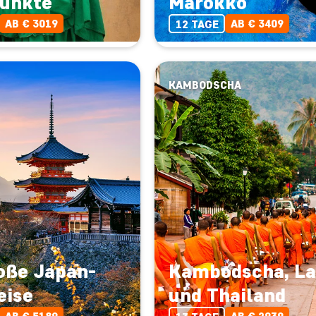
unkte
Marokko
AB € 3019
AB € 3409
12 TAGE
KAMBODSCHA
roße Japan-
Kambodscha, La
eise
und Thailand