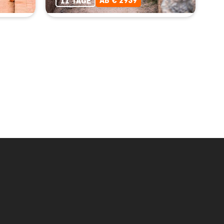
AB € 2939
11 TAGE