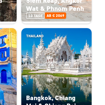
d
Siem Reap, Angkor
Wat & Phnom Penh
AB € 2069
10 TAGE
THAILAND
Bangkok, Chiang