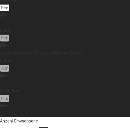
Reiseziel:
Reise:
Reisen mit Schwerpunkt K
Alle angezeigten Preise gelten pro Person
Sie werden aufregende Erzählungen über die Geschichte
Datum:
Auf den Reisen, die wir zur Kategorie „Kultur und Ges
Destination wie bei anderen Reisen.
Bei diesen Reisen können Sie z. B. Sehenswürdigkeit
Flughafen:
auf andere Art und Weise eine große Bedeutung für d
Sie können u. a. Folgendes erleben:
Faszinierende Architektur in Kambodscha
Anzahl Erwachsene:
Präkolumbianisches Kulturerbe in Mexiko