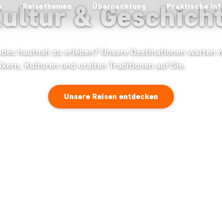
ultur & Geschich
n
Reisethemen
Übernachtung
Praktische Inf
ndes hautnah zu erleben? Unsere Destinationen warten 
ern, Kulturen und uralten Traditionen auf Sie.
Unsere Reisen entdecken