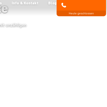
te
o
Info & Kontakt
Blog
04193 809 4515
Heute geschlossen
mit unzähligen