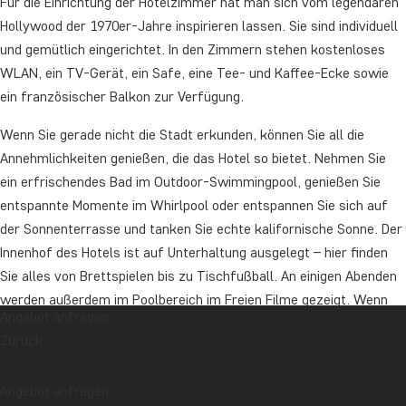
Für die Einrichtung der Hotelzimmer hat man sich vom legendären
Hollywood der 1970er-Jahre inspirieren lassen. Sie sind individuell
und gemütlich eingerichtet. In den Zimmern stehen kostenloses
WLAN, ein TV-Gerät, ein Safe, eine Tee- und Kaffee-Ecke sowie
ein französischer Balkon zur Verfügung.
Wenn Sie gerade nicht die Stadt erkunden, können Sie all die
Annehmlichkeiten genießen, die das Hotel so bietet. Nehmen Sie
ein erfrischendes Bad im Outdoor-Swimmingpool, genießen Sie
entspannte Momente im Whirlpool oder entspannen Sie sich auf
der Sonnenterrasse und tanken Sie echte kalifornische Sonne. Der
Innenhof des Hotels ist auf Unterhaltung ausgelegt – hier finden
Sie alles von Brettspielen bis zu Tischfußball. An einigen Abenden
werden außerdem im Poolbereich im Freien Filme gezeigt. Wenn
Angebot anfragen
Sie gerne in Form bleiben möchten, können Sie das hervorragend
Zurück
ausgestattete Fitnesscenter des Hotels besuchen oder an
Yogastunden teilnehmen.
Angebot anfragen