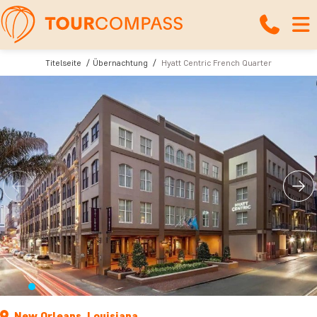
Titelseite
Übernachtung
Hyatt Centric French Quarter
New Orleans, Louisiana