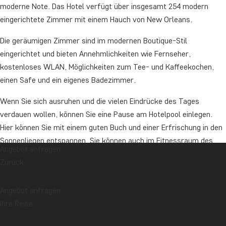
moderne Note. Das Hotel verfügt über insgesamt 254 modern
eingerichtete Zimmer mit einem Hauch von New Orleans.
Die geräumigen Zimmer sind im modernen Boutique-Stil
eingerichtet und bieten Annehmlichkeiten wie Fernseher,
kostenloses WLAN, Möglichkeiten zum Tee- und Kaffeekochen,
einen Safe und ein eigenes Badezimmer.
Wenn Sie sich ausruhen und die vielen Eindrücke des Tages
verdauen wollen, können Sie eine Pause am Hotelpool einlegen.
Hier können Sie mit einem guten Buch und einer Erfrischung in den
Sonnenliegen entspannen. Sie können auch im Fitnessraum des
Angebot anfragen
Hotels aktiv sein oder eine gute Tasse Kaffee im charmanten
Zurück
Innenhof genießen.
Das Hotel verfügt außerdem über drei Restaurants, die vom
Angebot anfragen
Frühstücksbuffet bis zum Abendessen alles servieren und lokale
Ihre Reise
und internationale Gerichte auf der Speisekarte haben (gegen