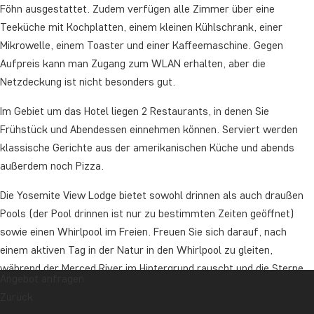
Föhn ausgestattet. Zudem verfügen alle Zimmer über eine
Teeküche mit Kochplatten, einem kleinen Kühlschrank, einer
Mikrowelle, einem Toaster und einer Kaffeemaschine. Gegen
Aufpreis kann man Zugang zum WLAN erhalten, aber die
Netzdeckung ist nicht besonders gut.
Im Gebiet um das Hotel liegen 2 Restaurants, in denen Sie
Frühstück und Abendessen einnehmen können. Serviert werden
klassische Gerichte aus der amerikanischen Küche und abends
außerdem noch Pizza.
Die Yosemite View Lodge bietet sowohl drinnen als auch draußen
Pools (der Pool drinnen ist nur zu bestimmten Zeiten geöffnet)
sowie einen Whirlpool im Freien. Freuen Sie sich darauf, nach
einem aktiven Tag in der Natur in den Whirlpool zu gleiten,
während der Merced River im Hintergrund rauscht und die Sterne
Angebot anfragen
über Ihnen leuchten. So lässt sich der Tag perfekt beenden.
Zurück