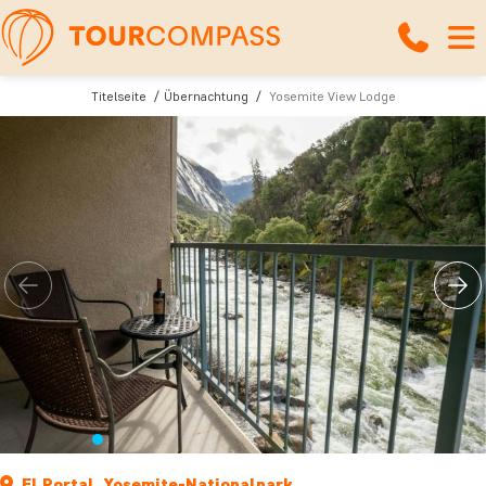
Titelseite
Übernachtung
Yosemite View Lodge
El Portal, Yosemite-Nationalpark