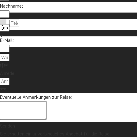
und nehmen Sie an der Verlosung für eine
Nachname:
Reisegutschrift im Wert von 1.000 € teil!
Jetzt anmelden
E-Mail:
Anrede:
Eventuelle Anmerkungen zur Reise:
Kontaktieren Sie uns
04193 809 4515
Über TourCompass
Senden
info@tourcompass.de
TourCompass GmbH
Informationen
Sie erhalten ein unverbindliches Angebot für die Reise.
Mo.-Do.: 10-16 | Fr.: 10-14