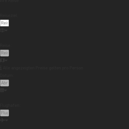
Ihre Reise
Reisebericht aus Bali: Flitterwochen in Kaura
Mehr lesen
Erzählt Ihr Souvenir eine Geschichte, die Sie teilen
Reiseziel:
möchten?
Mehr lesen
Reisebericht aus Malaysia: Bootstour auf dem
Kinabatangan-Fluss im Norden Borneos
Mehr lesen
Reise:
Thema
Beste Reisezeit
Essen und Trinken
Feiertage
Alle angezeigten Preise gelten pro Person
Nachhaltigkeit
Nationalparks
Packlisten
Datum:
Reisebericht
Reiseguides
Reisetipps
Safari und Tierreich
Sehenswürdigkeiten
Stränden
Reiseziel
Flughafen:
Afrika
Argentinien
Asien
Australien
Bali
Borneo
Botswana
Brasilien
Cape Town
Chile
China
Costa Rica
Cuba
Ecuador