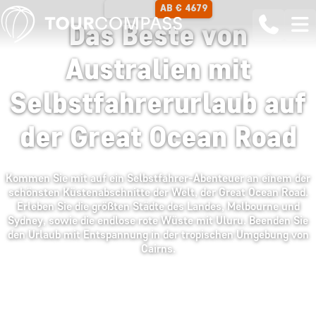
AB € 4679
19 TAGE
Das Beste von
Australien mit
Selbstfahrerurlaub auf
der Great Ocean Road
Kommen Sie mit auf ein Selbstfahrer-Abenteuer an einem der
schönsten Küstenabschnitte der Welt, der Great Ocean Road.
Erleben Sie die größten Städte des Landes, Melbourne und
Sydney, sowie die endlose rote Wüste mit Uluru. Beenden Sie
den Urlaub mit Entspannung in der tropischen Umgebung von
Cairns.