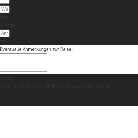
Anrede:
Eventuelle Anmerkungen zur Reise:
Senden
Sie erhalten ein unverbindliches Angebot für die Reise.
SICHERHEITSGARANTIE & PREISGARANTIE
Titelseite
Australien
Das Beste von Australien mit Selbstfahrerurlaub
auf der Great Ocean Road