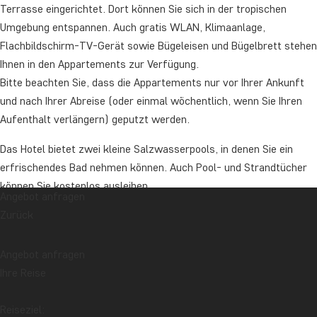
Terrasse eingerichtet. Dort können Sie sich in der tropischen
Umgebung entspannen. Auch gratis WLAN, Klimaanlage,
Flachbildschirm-TV-Gerät sowie Bügeleisen und Bügelbrett stehen
Ihnen in den Appartements zur Verfügung.
Bitte beachten Sie, dass die Appartements nur vor Ihrer Ankunft
und nach Ihrer Abreise (oder einmal wöchentlich, wenn Sie Ihren
Aufenthalt verlängern) geputzt werden.
Das Hotel bietet zwei kleine Salzwasserpools, in denen Sie ein
erfrischendes Bad nehmen können. Auch Pool- und Strandtücher
können Sie kostenlos ausleihen.
Angebot anfragen
Zurück
Vor Ort gibt es kein Restaurant, aber Sie können selbst in Ihrem
Appartement kochen oder die Grillbereiche des Hotels nutzen und
unter freiem Himmel Ihr Abendessen zubereiten. Falls Sie dennoch
Angebot anfragen
lieber auswärts essen, können Sie ganz einfach zu den
Ihre Reise
Restaurants der Umgebung spazieren, die für jeden Geschmack
genau das Richtige bieten.
Reiseziel: