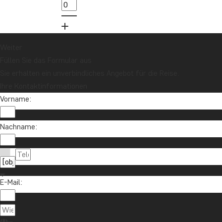
Neuigkeiten erhalten?
Melden Sie sich für unseren Newsletter an
und nehmen Sie an der Verlosung für eine
Reisegutschrift im Wert von 1.000 € teil!
Weiter
Füllen Sie das Formular aus
Sie erhalten ein unverbindliches Angebot für die Reise.
Jetzt anmelden
Ihre Kontaktinformationen
Vorname:
Nachname:
E-Mail:
Kontaktieren Sie uns
04193 809 4515
Über TourCompass