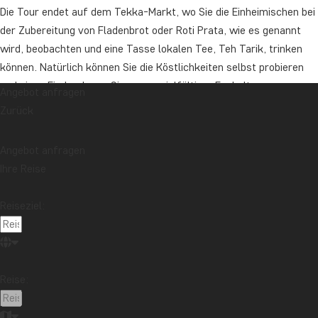
Die Tour endet auf dem Tekka-Markt, wo Sie die Einheimischen bei
der Zubereitung von Fladenbrot oder Roti Prata, wie es genannt
wird, beobachten und eine Tasse lokalen Tee, Teh Tarik, trinken
können. Natürlich können Sie die Köstlichkeiten selbst probieren
und einen Eindruck von Singapurs vielfältiger Esskultur
Angebot anfragen
bekommen.
Zurück
Danach steht Ihnen der Rest des Tages zur freien Verfügung.
Angebot anfragen
Dauer: ca. 4 Stunden
Ihre Reise
Dieser Ausflug findet mit einem englischsprachigen Guide statt.
Reiseziel:
Dieser Ausflug kann zusammen mit Gästen stattfinden, die nicht
mit TourCompass reisen.
Wir empfehlen Ihnen, den Ausflug bereits bei Buchung zu buchen.
Reise:
Preis