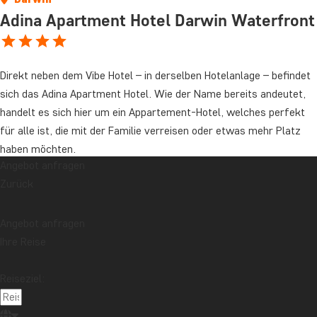
Adina Apartment Hotel Darwin Waterfront
Direkt neben dem Vibe Hotel – in derselben Hotelanlage – befindet
sich das Adina Apartment Hotel. Wie der Name bereits andeutet,
handelt es sich hier um ein Appartement-Hotel, welches perfekt
für alle ist, die mit der Familie verreisen oder etwas mehr Platz
haben möchten.
Angebot anfragen
Alle Appartements besitzen eine eigene Küche mit Mikrowelle,
Zurück
Kühlschrank, Kochstelle und Tee-/Kaffee-Ecke. Zudem verfügen
die Appartements über eine Klimaanlage, Bügelutensilien, ein
Angebot anfragen
Flachbildschirm-TV-Gerät und gratis WLAN.
Ihre Reise
Preis für ein Upgrade von Argus Hotel Darwin, pro Nacht:
Reiseziel:
Studio Room
Pro Person ab: € 19
Premier View Studio Room
Pro Person ab: € 29