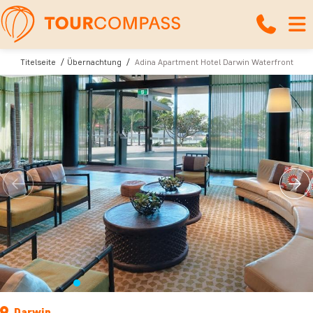
Titelseite
Übernachtung
Adina Apartment Hotel Darwin Waterfront
Darwin