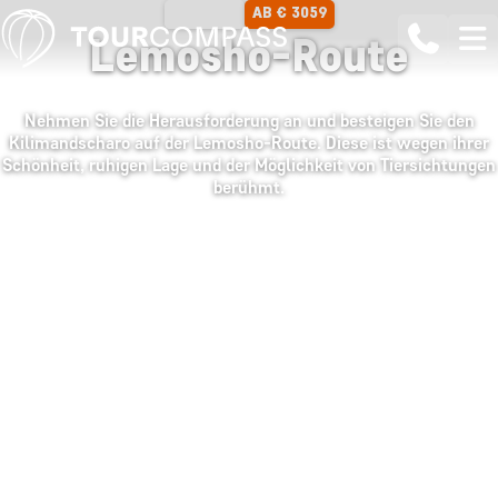
AB € 3059
12 TAGE
Lemosho-Route
Nehmen Sie die Herausforderung an und besteigen Sie den
Kilimandscharo auf der Lemosho-Route. Diese ist wegen ihrer
Schönheit, ruhigen Lage und der Möglichkeit von Tiersichtungen
berühmt.