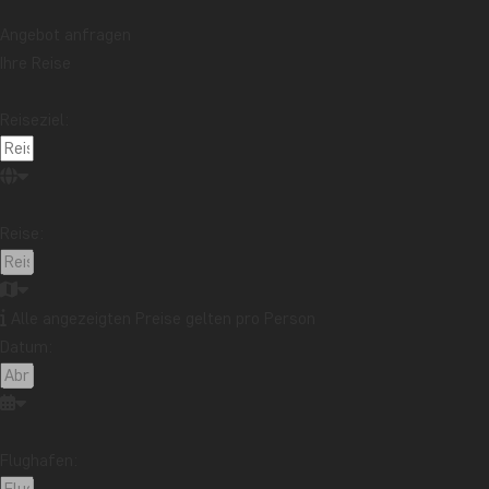
Angebot anfragen
Ihre Reise
Reiseziel:
Reise:
Alle angezeigten Preise gelten pro Person
Datum:
Flughafen: