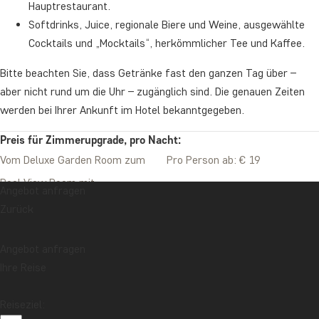
Hauptrestaurant.
Softdrinks, Juice, regionale Biere und Weine, ausgewählte
Cocktails und „Mocktails“, herkömmlicher Tee und Kaffee.
Bitte beachten Sie, dass Getränke fast den ganzen Tag über –
aber nicht rund um die Uhr – zugänglich sind. Die genauen Zeiten
werden bei Ihrer Ankunft im Hotel bekanntgegeben.
Preis für Zimmerupgrade, pro Nacht:
Vom Deluxe Garden Room zum
Pro Person ab: € 19
Pool View Room mit
Angebot anfragen
Halbpension
Zurück
Vom Deluxe Garden Room zum
Pro Person ab: € 29
Angebot anfragen
Cottage mit Halbpension
Ihre Reise
Aufpreis Verpflegung, pro Nacht:
Von Halbpension zu All-inklusive
Pro Person ab: € 49
Reiseziel:
Preis für ein Upgrade von Ocean Paradise Resort, pro Nacht: