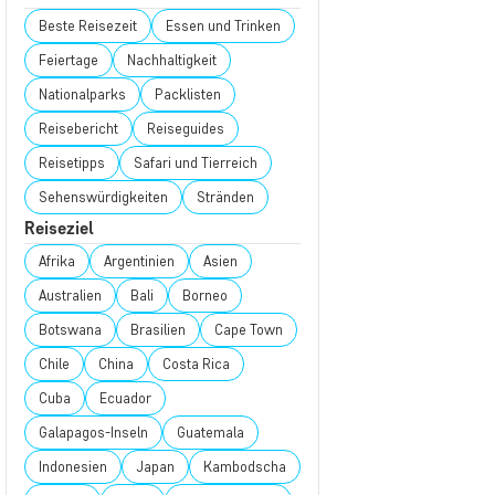
Beste Reisezeit
Essen und Trinken
Feiertage
Nachhaltigkeit
Nationalparks
Packlisten
Reisebericht
Reiseguides
Reisetipps
Safari und Tierreich
Sehenswürdigkeiten
Stränden
Reiseziel
Afrika
Argentinien
Asien
Australien
Bali
Borneo
Botswana
Brasilien
Cape Town
Chile
China
Costa Rica
Cuba
Ecuador
Galapagos-Inseln
Guatemala
Indonesien
Japan
Kambodscha