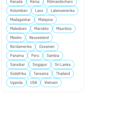
Kanada
Kenia
Kilimandscharo
Kolumbien
Laos
Lateinamerika
Madagaskar
Malaysia
Malediven
Marokko
Mauritius
Mexiko
Neuseeland
Nordamerika
Ozeanien
Panama
Peru
Sambia
Sansibar
Singapur
Sri Lanka
Südafrika
Tansania
Thailand
Uganda
USA
Vietnam