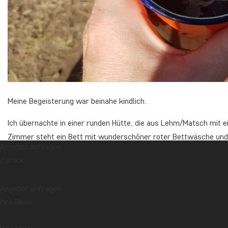
Meine Begeisterung war beinahe kindlich.
Ich übernachte in einer runden Hütte, die aus Lehm/Matsch mit e
Zimmer steht ein Bett mit wunderschöner roter Bettwäsche und 
Angebot anfragen
Halbmauer zeigt Martha mir eine Toilette mit altmodischer Spülu
Zurück
der Hütte um. Es gibt hier nicht nur Wasser und eine Toilette. 
Zierelementen am Ende – alle in verschiedenen Farben, Mustern
Angebot anfragen
herumgeht. Eigentlich ist das wirklich unpraktisch, aber ich wei
Ihre Reise
aufhängen will, auch wenn das wahrscheinlich nicht auf die Zus
gemütlich! Und vom Bett aus hat man eine Aussicht auf den Kil