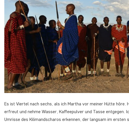
Es ist Viertel nach sechs, als ich Martha vor meiner Hütte höre. 
erfreut und nehme Wasser, Kaffeepulver und Tasse entgegen. Ich 
Umrisse des Kilimandscharos erkennen, der langsam im ersten s