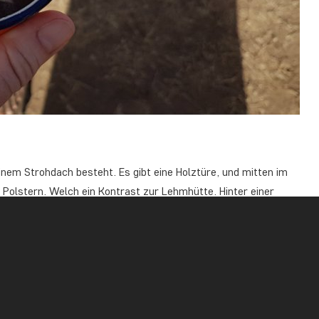
inem Strohdach besteht. Es gibt eine Holztüre, und mitten im
Polstern. Welch ein Kontrast zur Lehmhütte. Hinter einer
ng und die Dusche. Bei der Ankunft sah ich mich erstaunt in
Von der Decke hängen hunderte Perlenschnüre mit runden
 und Größen. Man geht zwischen ihnen, wenn man in der Hütte
ß, dass ich solche unbedingt auf meiner Terrasse zu Hause
timmung meiner besseren Hälfte stößt…. Es ist einfach so
imandscharo.