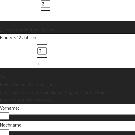
Zum Zeitpunkt der Abreise
Kinder <12 Jahren:
Weiter
Füllen Sie das Formular aus
Sie erhalten ein unverbindliches Angebot für die Reise.
Ihre Kontaktinformationen
Vorname:
Nachname: