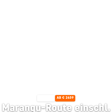
AB € 2659
10 TAGE
Marangu-Route einschl.