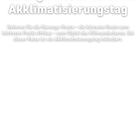
Akklimatisierungstag
Nehmen Sie die Marangu-Route – die kürzeste Route zum
höchsten Punkt Afrikas – zum Gipfel des Kilimandscharos. Bei
dieser Reise ist ein Akklimatisierungstag inkludiert.