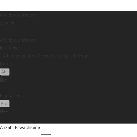
Angebot anfragen
Zurück
Angebot anfragen
Ihre Reise
Alle angezeigten Preise gelten pro Person
Datum:
Flughafen:
Anzahl Erwachsene: