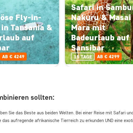
Safari in Sambu
öse Fly-in-
Nakuru & Masai
 in Tansania &
Mara mit
rlaub auf
Badeurlaub auf
bar
Sansibar
AB € 4249
AB € 4299
15 TAGE
binieren sollten:
ben Sie das Beste aus beiden Welten. Bei einer Reise mit Safari u
eise das aufregende afrikanische Tierreich zu erkunden UND eine exo