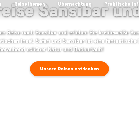
eise Sansibar und
n
Reisethemen
Übernachtung
Praktische Inf
hen Reise nach Sansibar und erleben Sie kreideweiße Sa
ischen Insel. Safari und Sansibar ist eine fantastische
mberaubend schöner Natur und Badeurlaub!
Unsere Reisen entdecken