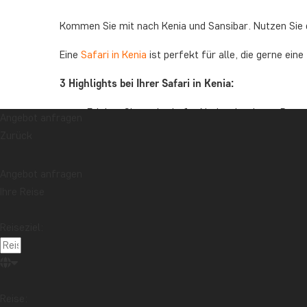
Kommen Sie mit nach Kenia und Sansibar. Nutzen Sie di
Eine
Safari in Kenia
ist perfekt für alle, die gerne ein
3 Highlights bei Ihrer Safari in Kenia:
Erleben Sie zauberhafte Nationalparks, z. B. 
Angebot anfragen
Machen Sie einzigartige Tiererlebnisse und bes
Zurück
Fluss Mara und riesige Elefantenherden im Amb
Erkunden Sie das fantastische Nairobi und esse
Angebot anfragen
Ihre Reise
Haben Sie Fragen zu unseren Safa
Reiseziel:
Falls Sie Fragen zu unseren Safari-Sansibar-Reisen 
Unsere Reisespezialisten haben viel Erfahrung mit uns
Wir freuen uns darauf, Sie auf die Reise Ihres Lebens
Reise: