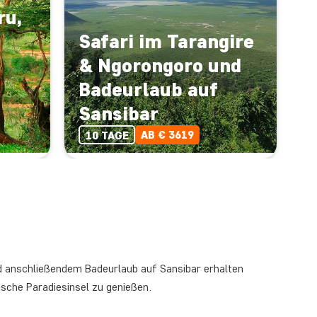
ru,
Safari im Tarangire
& Ngorongoro und
Badeurlaub auf
Sansibar
AB € 3619
10 TAGE
nd anschließendem Badeurlaub auf Sansibar erhalten
tische Paradiesinsel zu genießen.