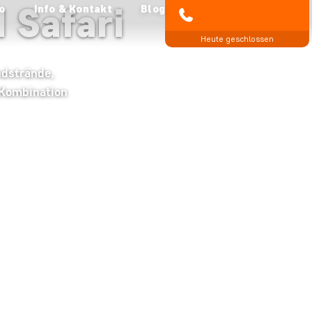
 Safari
o
Info & Kontakt
Blog
04193 809 4515
Heute geschlossen
ndstrände,
 Kombination