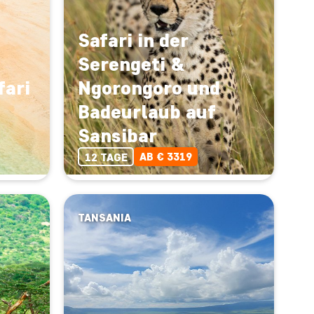
Safari in der
Serengeti &
fari
Ngorongoro und
Badeurlaub auf
Sansibar
AB € 3319
12 TAGE
TANSANIA