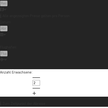
TourCompass – Vom Touristen zum Reisenden
Alle angezeigten Preise gelten pro Person
Datum:
So buchen S
Flughafen:
Finden Sie auf der Webseite Ihre Traumreise
Bei all unseren Reisen können Sie das Tagesprogramm
einsehen und sich mit Fotos und Videos wegträumen.
Anzahl Erwachsene:
Sie können mehr über die Übernachtungsmöglichkeiten
die Kombinationsmöglichkeiten und alle praktischen
Dinge lesen sowie Preise und Abreisetermine für die
nächsten 18 Monate einsehen.
Zum Zeitpunkt der Abreise