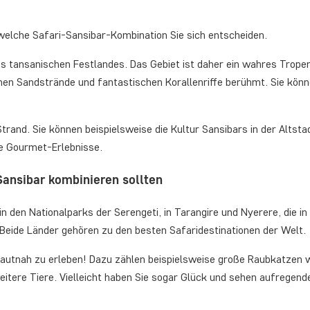
 welche Safari-Sansibar-Kombination Sie sich entscheiden.
es tansanischen Festlandes. Das Gebiet ist daher ein wahres Tropen
lichen Sandstrände und fantastischen Korallenriffe berühmt. Sie k
 Strand. Sie können beispielsweise die Kultur Sansibars in der Altst
che Gourmet-Erlebnisse.
Sansibar kombinieren sollten
 in den Nationalparks der Serengeti, in Tarangire und Nyerere, die i
Beide Länder gehören zu den besten Safaridestinationen der Welt.
h hautnah zu erleben! Dazu zählen beispielsweise große Raubkatze
 weitere Tiere. Vielleicht haben Sie sogar Glück und sehen aufrege