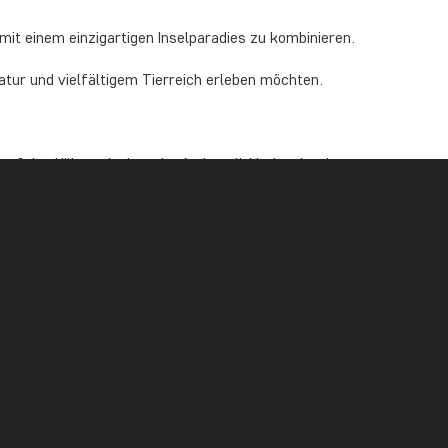
mit einem einzigartigen Inselparadies zu kombinieren.
 Natur und vielfältigem Tierreich erleben möchten.
 auf den Kilimandscharo im Amboseli-Nationalpark
 Fünf
, die große Migration mit Gnus und Zebras am
Karen Blixen Museum besuchen
nseren Destinationen zu beantworten.