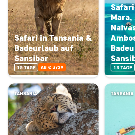
Safari
Mara,
Naiva
Safari in Tansania &
Ambos
Badeurlaub auf
Badeu
Sansibar
Sansi
AB € 3729
15 TAGE
13 TAGE
TANSANIA
TANSANIA