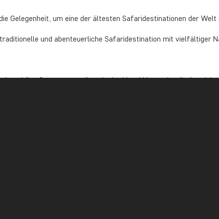
e Gelegenheit, um eine der ältesten Safaridestinationen der Welt 
e traditionelle und abenteuerliche Safaridestination mit vielfältiger
wunderschöne Sonnenuntergänge in der Masai Mara oder die Aussicht
taunen Sie beispielsweise im Samburu-Nationalpark
die besonderen
oseli-Nationalpark
n Sie im Karen Coffee Garden zu Mittag, bevor Sie das legendäre 
ri-Sansibar-Pauschalreisen?
haben, können Sie gerne mit uns Kontakt aufnehmen.
eren Reisezielen und sind natürlich gerne bereit, Ihre Fragen zu u
 zu schicken!