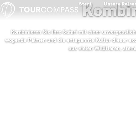
Kombir
Start
Unsere Reise
Kombinieren Sie Ihre Safari mit einer unvergesslic
wogende Palmen und die entspannte Kultur dieser exot
aus vielen Wildtieren, ate