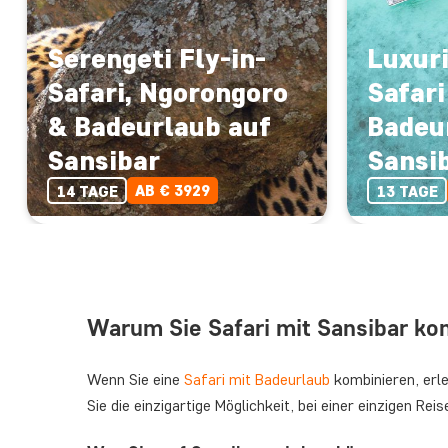
Serengeti Fly-in-
Luxuri
Safari, Ngorongoro
Safari
& Badeurlaub auf
Badeu
Sansibar
Sansi
AB € 3929
14 TAGE
13 TAGE
Warum Sie Safari mit Sansibar kom
Wenn Sie eine
Safari mit Badeurlaub
kombinieren, erle
Sie die einzigartige Möglichkeit, bei einer einzigen R