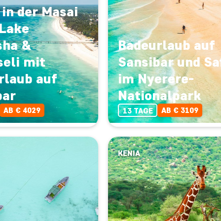
 in der Masai
 Lake
sha &
Badeurlaub auf
eli mit
Sansibar und Sa
rlaub auf
im Nyerere-
bar
Nationalpark
AB € 4029
AB € 3109
13 TAGE
KENIA