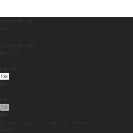
Angebot anfragen
Zurück
Angebot anfragen
Ihre Reise
Reiseziel:
Reise:
Alle angezeigten Preise gelten pro Person
Datum: