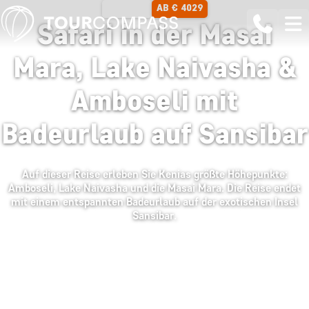
AB € 4029
13 TAGE
Safari in der Masai
Mara, Lake Naivasha &
Amboseli mit
Badeurlaub auf Sansibar
Auf dieser Reise erleben Sie Kenias größte Höhepunkte:
Amboseli, Lake Naivasha und die Masai Mara. Die Reise endet
mit einem entspannten Badeurlaub auf der exotischen Insel
Sansibar.