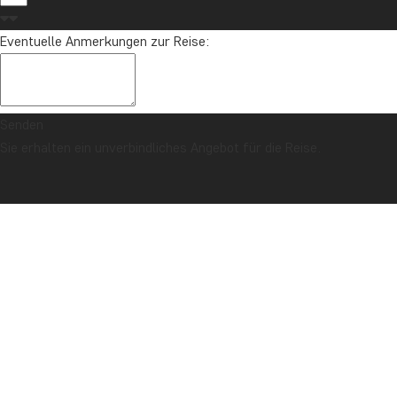
Eventuelle Anmerkungen zur Reise:
Senden
Sie erhalten ein unverbindliches Angebot für die Reise.
SICHERHEITSGARANTIE & PREISGARANTIE
Titelseite
Kenia
Safari in der Masai Mara, Lake Naivasha & Amboseli mit
Badeurlaub auf Sansibar
BESCHREIBUNG
FOTOS
TAGESPROGRAMM
KOMBINERBAR MIT