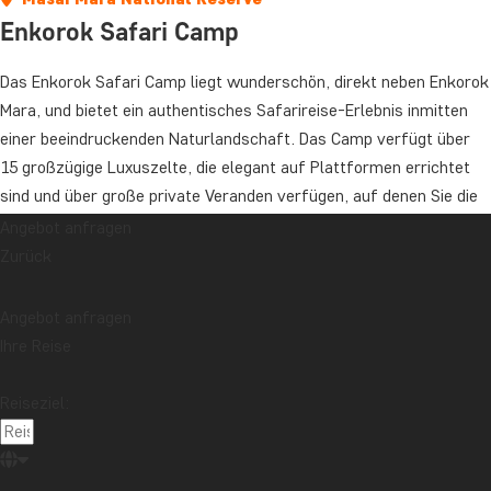
Enkorok Safari Camp
Das Enkorok Safari Camp liegt wunderschön, direkt neben Enkorok
Mara, und bietet ein authentisches Safarireise-Erlebnis inmitten
einer beeindruckenden Naturlandschaft. Das Camp verfügt über
15 großzügige Luxuszelte, die elegant auf Plattformen errichtet
sind und über große private Veranden verfügen, auf denen Sie die
Aussicht und die Ruhe der afrikanischen Wildnis genießen können.
Angebot anfragen
Zurück
Die Zelte sind stilvoll mit Holzböden, gemütlichen Sitzecken und
viel Stauraum ausgestattet. Kissen, Decken und Vorhänge in
Angebot anfragen
warmen, kontrastierenden Farbtönen schaffen eine Atmosphäre,
Ihre Reise
die zugleich einladend und elegant ist. Jedes Zelt verfügt
außerdem über ein großes, eigenes Bad mit Dusche, das höchsten
Reiseziel:
Komfort garantiert.
Vom Pool des Camps aus können Sie über die weiten Ebenen
blicken und in ruhiger Umgebung entspannen. Und wenn sich der