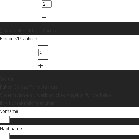
Zum Zeitpunkt der Abreise
Kinder <12 Jahren:
Weiter
Füllen Sie das Formular aus
Sie erhalten ein unverbindliches Angebot für die Reise.
Ihre Kontaktinformationen
Vorname:
Nachname: