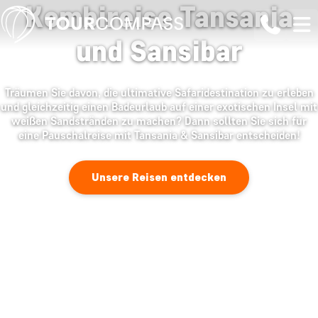
Kombireise Tansania
und Sansibar
Träumen Sie davon, die ultimative Safaridestination zu erleben
und gleichzeitig einen Badeurlaub auf einer exotischen Insel mit
weißen Sandstränden zu machen? Dann sollten Sie sich für
eine Pauschalreise mit Tansania & Sansibar entscheiden!
Unsere Reisen entdecken