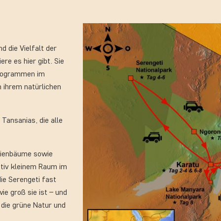
nd die Vielfalt der
ere es hier gibt. Sie
programmen im
n ihrem natürlichen
Tansanias, die alle
azienbäume sowie
lativ kleinem Raum im
ie Serengeti fast
ie
groß sie ist – und
 die grüne Natur und