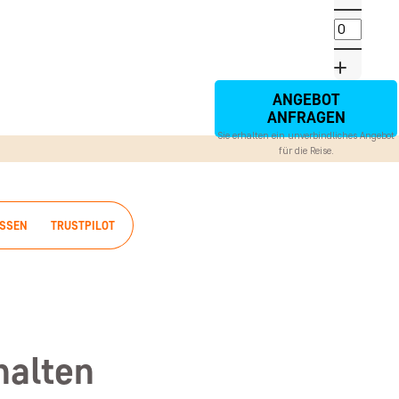
ANGEBOT
ANFRAGEN
Sie erhalten ein unverbindliches Angebot
für die Reise.
ISSEN
TRUSTPILOT
halten