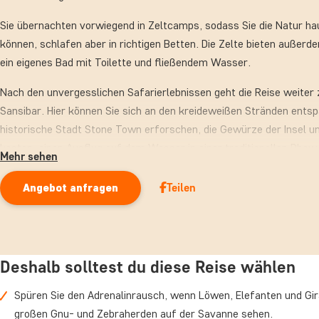
Sie übernachten vorwiegend in Zeltcamps, sodass Sie die Natur ha
können, schlafen aber in richtigen Betten. Die Zelte bieten außerde
ein eigenes Bad mit Toilette und fließendem Wasser.
Nach den unvergesslichen Safarierlebnissen geht die Reise weite
Sansibar. Hier können Sie sich an den kreideweißen Stränden entsp
historische Stadt Stone Town erforschen, die Gewürze der Insel u
kosten, einen Ausflug auf dem Wasser in einer traditionellen Dho
Mehr sehen
Jozani Chwaka Bay Nationalpark auf Entdeckungsreise gehen.
Teilen
Angebot anfragen
Eine
Reise nach Tansania
werden Sie garantiert nie vergessen.
Deshalb solltest du diese Reise wählen
Spüren Sie den Adrenalinrausch, wenn Löwen, Elefanten und Gir
großen Gnu- und Zebraherden auf der Savanne sehen.