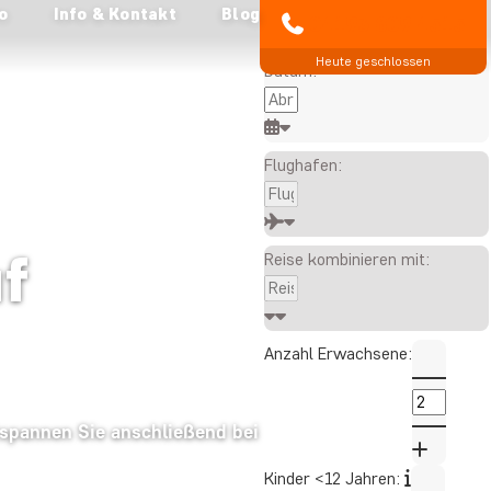
o
Info & Kontakt
Blog
Alle angezeigten Preise
04193 809 4515
gelten pro Person
Heute geschlossen
Datum:
Flughafen:
f
Reise kombinieren mit:
Anzahl Erwachsene:
tspannen Sie anschließend bei
Kinder <12 Jahren: