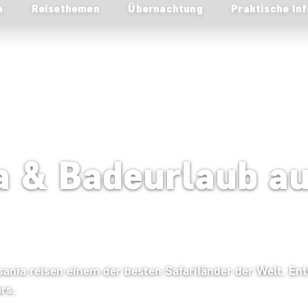
n
Reisethemen
Übernachtung
Praktische Inf
ia & Badeurlaub au
sania reisen einem der besten Safariländer der Welt. En
rs.