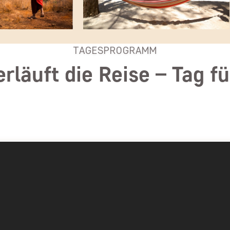
TAGESPROGRAMM
erläuft die Reise – Tag fü
nia
Flugreise nach Tansania
TAG 1
Heute geht die Reise von einem ausgewä