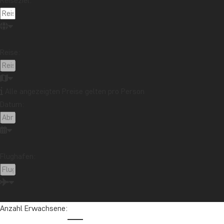
Reiseziel:
TAG 3
Tarangire-Nationalpa
TAG 4
Reise:
Über die Ngorongoro
TAG 5
Alle angezeigten Preise gelten pro Person
Safari im Serengeti-
Datum:
TAG 6
Safari in der Serenge
Flughafen:
TAG 7
Ganztägige Safari im
Hier wohnen Sie
Anzahl Erwachsene:
TAG 8
Lake-Manyara-Nation