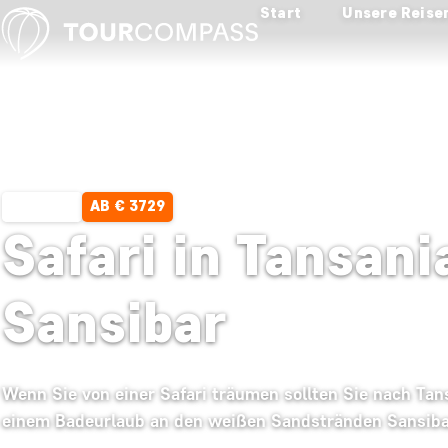
Start
Unsere Reise
AB € 3729
15 TAGE
Safari in Tansan
Sansibar
Wenn Sie von einer Safari träumen sollten Sie nach Tan
einem Badeurlaub an den weißen Sandstränden Sansiba