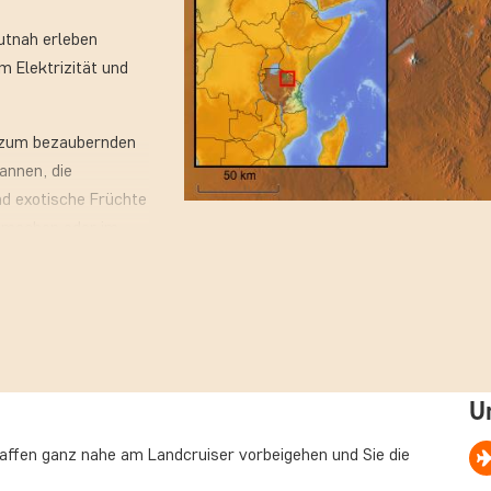
utnah erleben
m Elektrizität und
r zum bezaubernden
annen, die
nd exotische Früchte
w machen oder im
U
affen ganz nahe am Landcruiser vorbeigehen und Sie die