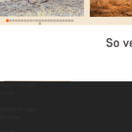
So v
Angebot anfragen
TAG 1
Flugreise nach Tansa
Zurück
Angebot anfragen
TAG 2
Karatu
Ihre Reise